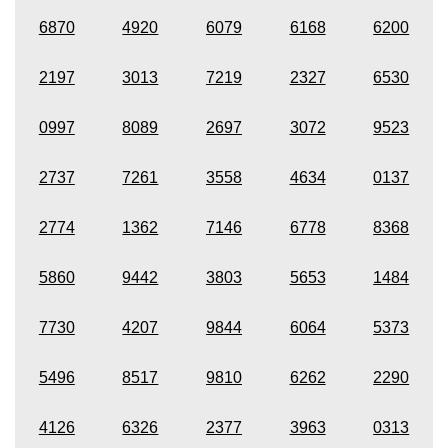
6870
4920
6079
6168
6200
2197
3013
7219
2327
6530
0997
8089
2697
3072
9523
2737
7261
3558
4634
0137
2774
1362
7146
6778
8368
5860
9442
3803
5653
1484
7730
4207
9844
6064
5373
5496
8517
9810
6262
2290
4126
6326
2377
3963
0313