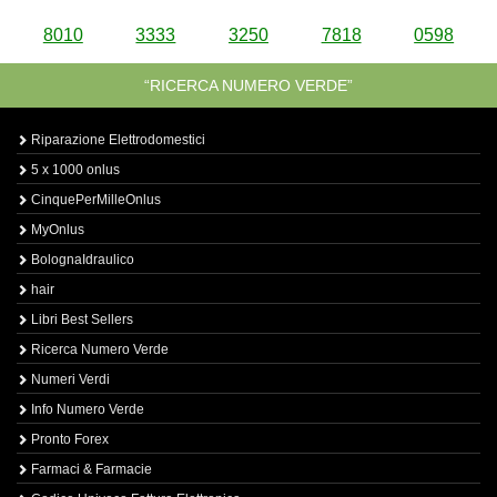
8010
3333
3250
7818
0598
“RICERCA NUMERO VERDE”
Riparazione Elettrodomestici
5 x 1000 onlus
CinquePerMilleOnlus
MyOnlus
BolognaIdraulico
hair
Libri Best Sellers
Ricerca Numero Verde
Numeri Verdi
Info Numero Verde
Pronto Forex
Farmaci & Farmacie