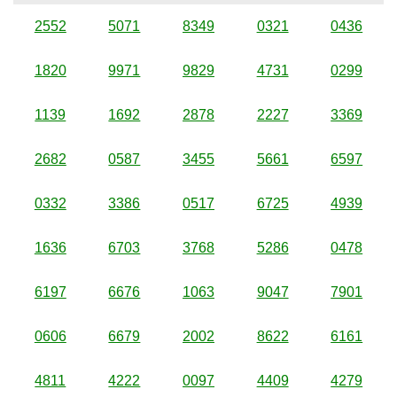
2552
5071
8349
0321
0436
1820
9971
9829
4731
0299
1139
1692
2878
2227
3369
2682
0587
3455
5661
6597
0332
3386
0517
6725
4939
1636
6703
3768
5286
0478
6197
6676
1063
9047
7901
0606
6679
2002
8622
6161
4811
4222
0097
4409
4279