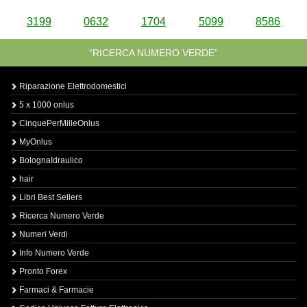
3199
0632
1704
5099
8586
“RICERCA NUMERO VERDE”
Riparazione Elettrodomestici
5 x 1000 onlus
CinquePerMilleOnlus
MyOnlus
BolognaIdraulico
hair
Libri Best Sellers
Ricerca Numero Verde
Numeri Verdi
Info Numero Verde
Pronto Forex
Farmaci & Farmacie