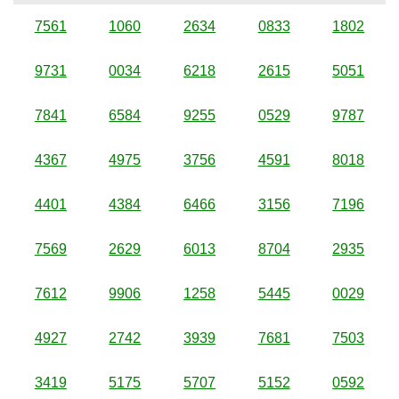
7561
1060
2634
0833
1802
9731
0034
6218
2615
5051
7841
6584
9255
0529
9787
4367
4975
3756
4591
8018
4401
4384
6466
3156
7196
7569
2629
6013
8704
2935
7612
9906
1258
5445
0029
4927
2742
3939
7681
7503
3419
5175
5707
5152
0592