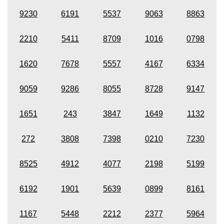
9230
6191
5537
9063
8863
2210
5411
8709
1016
0798
1620
7678
5557
4167
6334
9059
9286
8055
8728
9147
1651
243
3847
1649
1132
272
3808
7398
0210
7230
8525
4912
4077
2198
5199
6192
1901
5639
0899
8161
1167
5448
2212
2377
5964