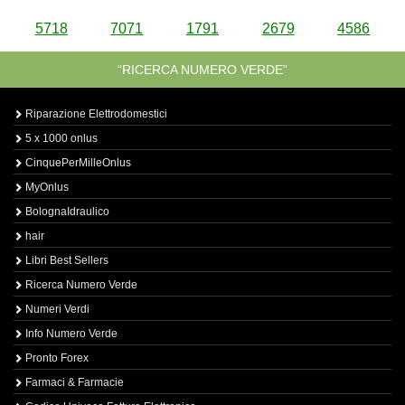
5718
7071
1791
2679
4586
“RICERCA NUMERO VERDE”
Riparazione Elettrodomestici
5 x 1000 onlus
CinquePerMilleOnlus
MyOnlus
BolognaIdraulico
hair
Libri Best Sellers
Ricerca Numero Verde
Numeri Verdi
Info Numero Verde
Pronto Forex
Farmaci & Farmacie