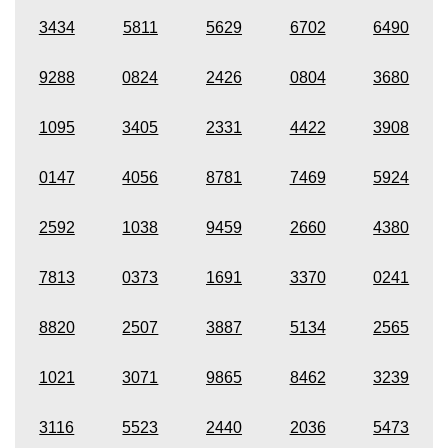
3434
5811
5629
6702
6490
9288
0824
2426
0804
3680
1095
3405
2331
4422
3908
0147
4056
8781
7469
5924
2592
1038
9459
2660
4380
7813
0373
1691
3370
0241
8820
2507
3887
5134
2565
1021
3071
9865
8462
3239
3116
5523
2440
2036
5473