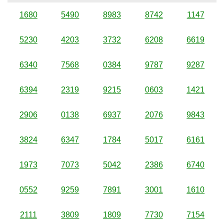
1680
5490
8983
8742
1147
5230
4203
3732
6208
6619
6340
7568
0384
9787
9287
6394
2319
9215
0603
1421
2906
0138
6937
2076
9843
3824
6347
1784
5017
6161
1973
7073
5042
2386
6740
0552
9259
7891
3001
1610
2111
3809
1809
7730
7154