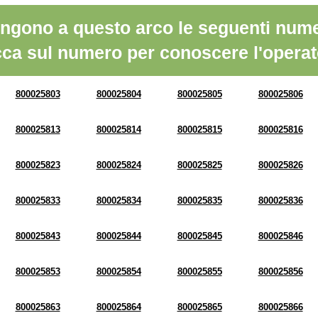
ngono a questo arco le seguenti nume
cca sul numero per conoscere l'operat
800025803
800025804
800025805
800025806
800025813
800025814
800025815
800025816
800025823
800025824
800025825
800025826
800025833
800025834
800025835
800025836
800025843
800025844
800025845
800025846
800025853
800025854
800025855
800025856
800025863
800025864
800025865
800025866