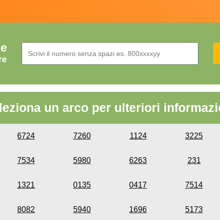
de
re
leziona un arco per ulteriori informazi
6724
7260
1124
3225
7534
5980
6263
231
1321
0135
0417
7514
8082
5940
1696
5173