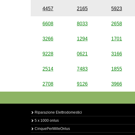
4457
2165
5923
6608
8033
2658
3266
1294
1701
9228
0621
3166
2514
7483
1855
2708
9126
3966
Riparazione Elettrodomestici
5 x 1000 onlus
CinquePerMilleOnlus