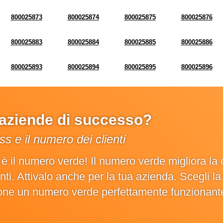
800025873
800025874
800025875
800025876
800025883
800025884
800025885
800025886
800025893
800025894
800025895
800025896
e aziende di successo?
s e il numero dei clienti
o è il numero verde! Il numero verde migliora 
ienti. Attivalo anche per la tua azienda. Scegli 
ione un numero verde perfettamente funzionant