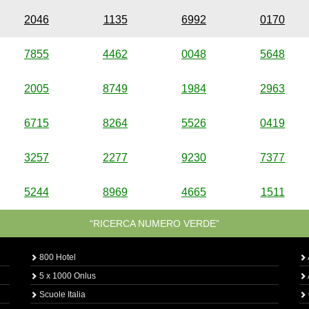
2046
1135
6992
0170
7855
4462
0048
5648
2005
8749
1984
2963
6715
8264
5526
0419
3257
2277
9230
7377
5244
8969
4665
1511
“RICERCA NUMERO VERDE”
800 Hotel
5 x 1000 Onlus
Scuole Italia