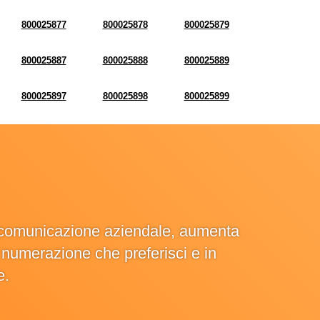
800025877
800025878
800025879
800025887
800025888
800025889
800025897
800025898
800025899
la comunicazione aziendale, aumenta
la numerazione che preferisci e in
e.