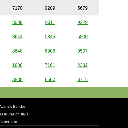
7170
9209
5679
8009
9311
9229
3644
0845
5800
8648
6908
0507
1880
7161
2382
3838
6507
3715
Agenzie Banche
Assicurazioni Italia
Outlet Italia