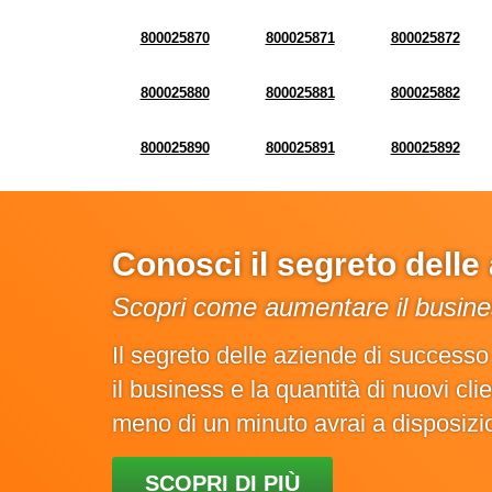
800025870
800025871
800025872
800025880
800025881
800025882
800025890
800025891
800025892
Conosci il segreto dell
Scopri come aumentare il busines
Il segreto delle aziende di success
il business e la quantità di nuovi cl
meno di un minuto avrai a disposiz
SCOPRI DI PIÙ