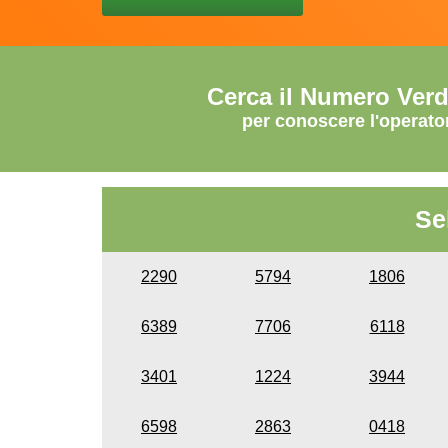
Cerca il Numero Ver
per conoscere l'operato
Se
2290
5794
1806
6389
7706
6118
3401
1224
3944
6598
2863
0418