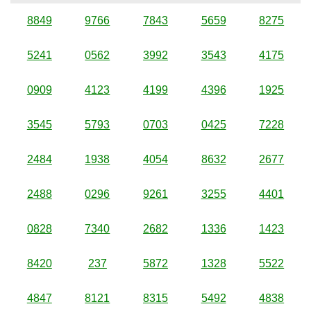
8849
9766
7843
5659
8275
5241
0562
3992
3543
4175
0909
4123
4199
4396
1925
3545
5793
0703
0425
7228
2484
1938
4054
8632
2677
2488
0296
9261
3255
4401
0828
7340
2682
1336
1423
8420
237
5872
1328
5522
4847
8121
8315
5492
4838