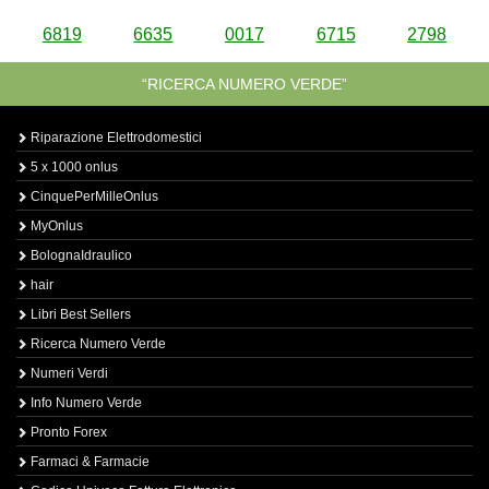
6819
6635
0017
6715
2798
“RICERCA NUMERO VERDE”
Riparazione Elettrodomestici
5 x 1000 onlus
CinquePerMilleOnlus
MyOnlus
BolognaIdraulico
hair
Libri Best Sellers
Ricerca Numero Verde
Numeri Verdi
Info Numero Verde
Pronto Forex
Farmaci & Farmacie