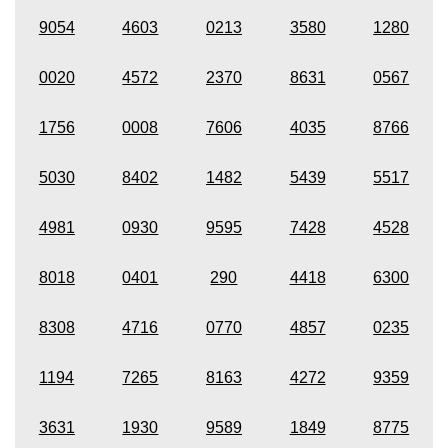
9054
4603
0213
3580
1280
0020
4572
2370
8631
0567
1756
0008
7606
4035
8766
5030
8402
1482
5439
5517
4981
0930
9595
7428
4528
8018
0401
290
4418
6300
8308
4716
0770
4857
0235
1194
7265
8163
4272
9359
3631
1930
9589
1849
8775