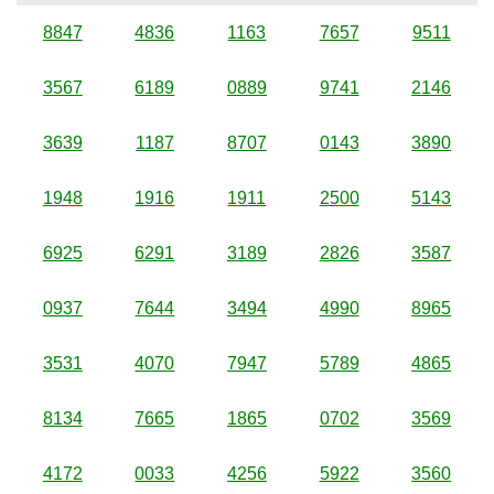
8847
4836
1163
7657
9511
3567
6189
0889
9741
2146
3639
1187
8707
0143
3890
1948
1916
1911
2500
5143
6925
6291
3189
2826
3587
0937
7644
3494
4990
8965
3531
4070
7947
5789
4865
8134
7665
1865
0702
3569
4172
0033
4256
5922
3560