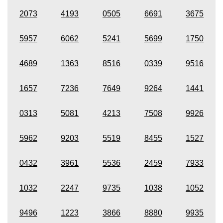
2073
4193
0505
6691
3675
5957
6062
5241
5699
1750
4689
1363
8516
0339
9516
1657
7236
7649
9264
1441
0313
5081
4213
7508
9926
5962
9203
5519
8455
1527
0432
3961
5536
2459
7933
1032
2247
9735
1038
1052
9496
1223
3866
8880
9935