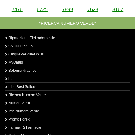
7476
6725
7899
7628
8167
“RICERCA NUMERO VERDE”
Riparazione Elettrodomestici
5 x 1000 onlus
CinquePerMilleOnlus
MyOnlus
BolognaIdraulico
hair
Libri Best Sellers
Ricerca Numero Verde
Numeri Verdi
Info Numero Verde
Pronto Forex
Farmaci & Farmacie