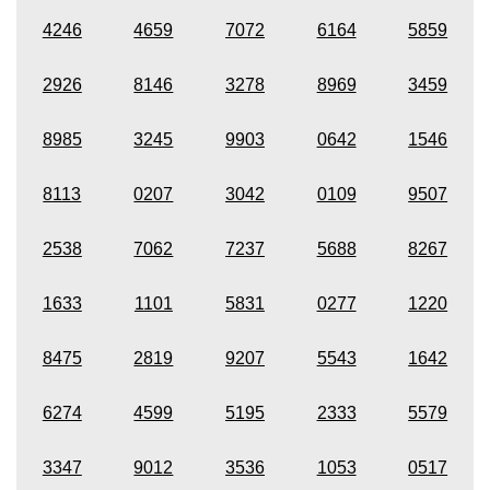
4246
4659
7072
6164
5859
2926
8146
3278
8969
3459
8985
3245
9903
0642
1546
8113
0207
3042
0109
9507
2538
7062
7237
5688
8267
1633
1101
5831
0277
1220
8475
2819
9207
5543
1642
6274
4599
5195
2333
5579
3347
9012
3536
1053
0517