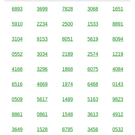
6893
3699
7828
3068
1651
5910
2234
2500
1533
8891
3104
9153
8051
5619
8094
0552
3034
2189
2574
1219
4168
3296
1868
6075
4084
6516
4669
1974
6468
0143
0509
5617
1489
5163
9823
8861
0861
1548
3613
4912
3649
1528
8795
3456
0532