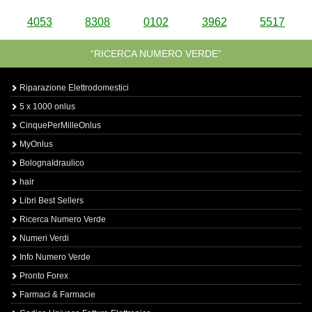
4053
8308
0102
3962
5517
“RICERCA NUMERO VERDE”
Riparazione Elettrodomestici
5 x 1000 onlus
CinquePerMilleOnlus
MyOnlus
BolognaIdraulico
hair
Libri Best Sellers
Ricerca Numero Verde
Numeri Verdi
Info Numero Verde
Pronto Forex
Farmaci & Farmacie