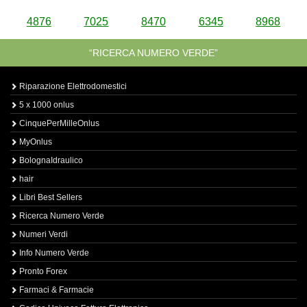
4876
7025
8470
6345
8968
“RICERCA NUMERO VERDE”
Riparazione Elettrodomestici
5 x 1000 onlus
CinquePerMilleOnlus
MyOnlus
BolognaIdraulico
hair
Libri Best Sellers
Ricerca Numero Verde
Numeri Verdi
Info Numero Verde
Pronto Forex
Farmaci & Farmacie