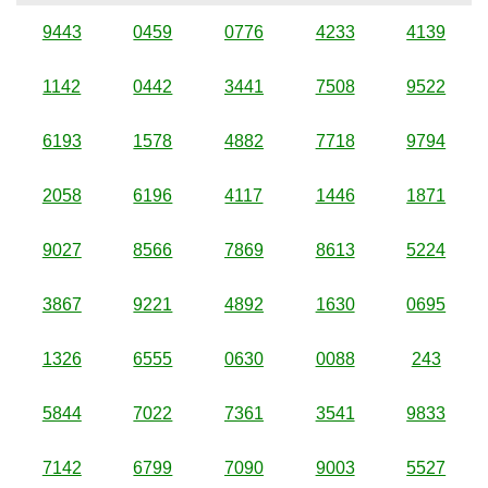
9443
0459
0776
4233
4139
1142
0442
3441
7508
9522
6193
1578
4882
7718
9794
2058
6196
4117
1446
1871
9027
8566
7869
8613
5224
3867
9221
4892
1630
0695
1326
6555
0630
0088
243
5844
7022
7361
3541
9833
7142
6799
7090
9003
5527