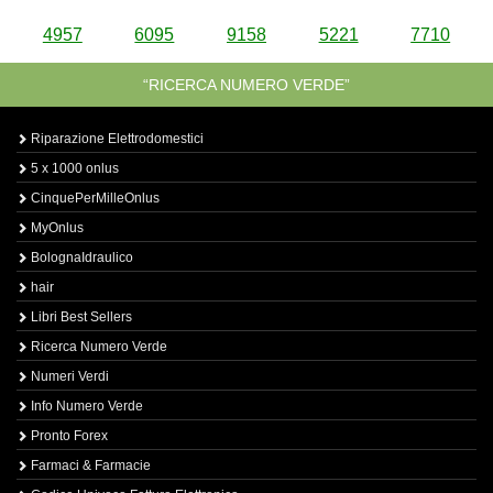
4957
6095
9158
5221
7710
“RICERCA NUMERO VERDE”
Riparazione Elettrodomestici
5 x 1000 onlus
CinquePerMilleOnlus
MyOnlus
BolognaIdraulico
hair
Libri Best Sellers
Ricerca Numero Verde
Numeri Verdi
Info Numero Verde
Pronto Forex
Farmaci & Farmacie