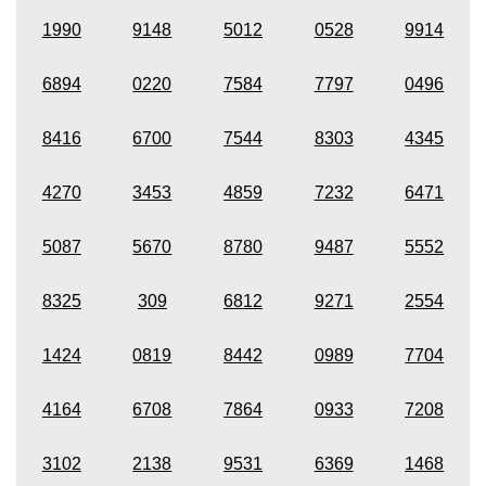
1990
9148
5012
0528
9914
6894
0220
7584
7797
0496
8416
6700
7544
8303
4345
4270
3453
4859
7232
6471
5087
5670
8780
9487
5552
8325
309
6812
9271
2554
1424
0819
8442
0989
7704
4164
6708
7864
0933
7208
3102
2138
9531
6369
1468