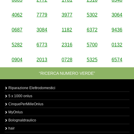
4062
7779
3977
5302
3064
0687
3084
1182
6372
9436
5282
6773
2316
5700
0132
0904
2013
0728
5325
6574
“RICERCA NUMERO VERDE”
Riparazione Elettrodomestici
5 x 1000 onlus
CinquePerMilleOnlus
MyOnlus
BolognaIdraulico
hair