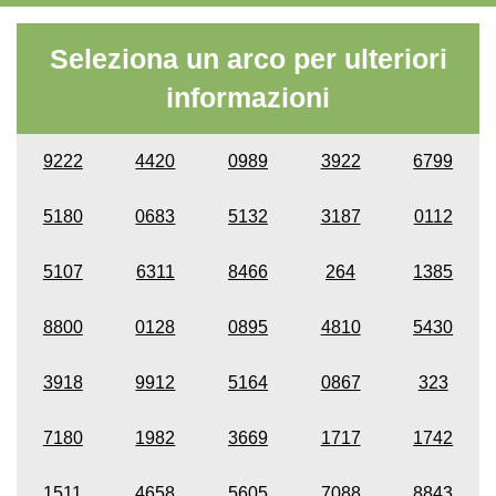
Seleziona un arco per ulteriori
informazioni
9222
4420
0989
3922
6799
5180
0683
5132
3187
0112
5107
6311
8466
264
1385
8800
0128
0895
4810
5430
3918
9912
5164
0867
323
7180
1982
3669
1717
1742
1511
4658
5605
7088
8843