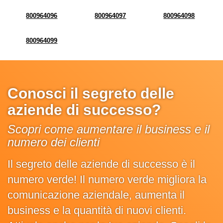
800964096
800964097
800964098
800964099
Conosci il segreto delle
aziende di successo?
Scopri come aumentare il business e il
numero dei clienti
Il segreto delle aziende di successo è il
numero verde! Il numero verde migliora la
comunicazione aziendale, aumenta il
business e la quantità di nuovi clienti.