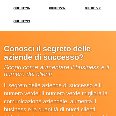
800101596
800101597
800101598
800101599
Conosci il segreto delle
aziende di successo?
Scopri come aumentare il business e il
numero dei clienti
Il segreto delle aziende di successo è il
numero verde! Il numero verde migliora la
comunicazione aziendale, aumenta il
business e la quantità di nuovi clienti.