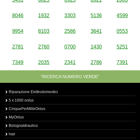
8046
1932
3303
5136
4599
9954
8103
2586
3641
0553
2781
2760
0700
1430
5251
7349
2035
2341
2786
7391
“RICERCA NUMERO VERDE”
Riparazione Elettrodomestici
5 x 1000 onlus
CinquePerMilleOnlus
MyOnlus
BolognaIdraulico
hair