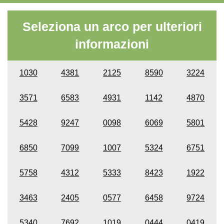
Seleziona un arco per ulteriori
informazioni
1030
4381
2125
8590
3224
3571
6583
4931
1142
4870
5428
9247
0098
6069
5801
6850
7099
1007
5324
6751
5758
4312
5333
8423
1922
3463
2405
0577
6458
9724
5340
7692
1019
0444
0419