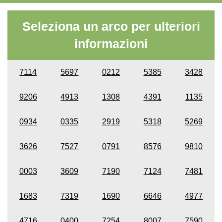
Seleziona un arco per ulteriori
informazioni
7114
5697
0212
5385
3428
9206
4913
1308
4391
1135
0934
0335
2919
5318
5269
3626
7527
0791
8576
9810
0003
3609
7190
7124
7481
1683
7319
1690
6646
4977
4716
0400
7254
8007
7590