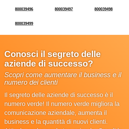
800039496
800039497
800039498
800039499
Conosci il segreto delle
aziende di successo?
Scopri come aumentare il business e il
numero dei clienti
Il segreto delle aziende di successo è il
numero verde! Il numero verde migliora la
comunicazione aziendale, aumenta il
business e la quantità di nuovi clienti.