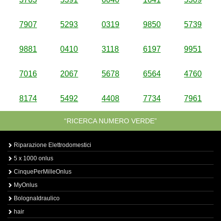
7907
5293
0319
9850
5739
9881
0410
3118
6197
9951
7016
2067
5678
6564
4760
8174
5492
4408
7734
7961
“RICERCA NUMERO VERDE”
Riparazione Elettrodomestici
5 x 1000 onlus
CinquePerMilleOnlus
MyOnlus
BolognaIdraulico
hair