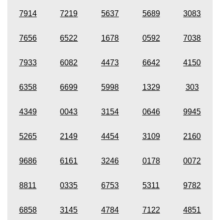
7914
7219
5637
5689
3083
7656
6522
1678
0592
7038
7933
6082
4473
6642
4150
6358
6699
5998
1329
303
4349
0043
3154
0646
9945
5265
2149
4454
3109
2160
9686
6161
3246
0178
0072
8811
0335
6753
5311
9782
6858
3145
4784
7122
4851