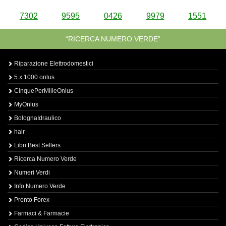
7302
9595
0426
9979
1551
“RICERCA NUMERO VERDE”
Riparazione Elettrodomestici
5 x 1000 onlus
CinquePerMilleOnlus
MyOnlus
BolognaIdraulico
hair
Libri Best Sellers
Ricerca Numero Verde
Numeri Verdi
Info Numero Verde
Pronto Forex
Farmaci & Farmacie