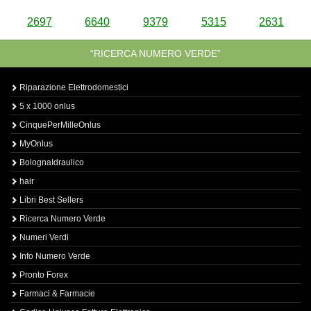
2697
6640
9379
5315
2631
“RICERCA NUMERO VERDE”
Riparazione Elettrodomestici
5 x 1000 onlus
CinquePerMilleOnlus
MyOnlus
BolognaIdraulico
hair
Libri Best Sellers
Ricerca Numero Verde
Numeri Verdi
Info Numero Verde
Pronto Forex
Farmaci & Farmacie