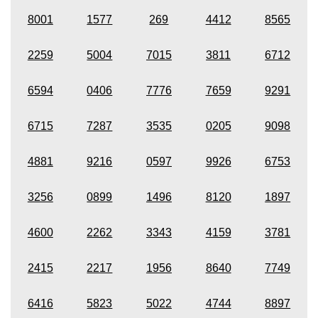
8001
1577
269
4412
8565
2259
5004
7015
3811
6712
6594
0406
7776
7659
9291
6715
7287
3535
0205
9098
4881
9216
0597
9926
6753
3256
0899
1496
8120
1897
4600
2262
3343
4159
3781
2415
2217
1956
8640
7749
6416
5823
5022
4744
8897