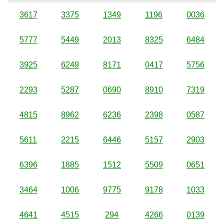
3617
3375
1349
1196
0036
5777
5449
2013
8325
6484
3925
6249
8171
0417
5756
2293
5287
0690
8910
7319
4815
8962
6236
2398
0587
5611
2215
6446
5157
2903
6396
1885
1512
5509
0651
3464
1006
9775
9178
1033
4641
4515
294
4266
0139