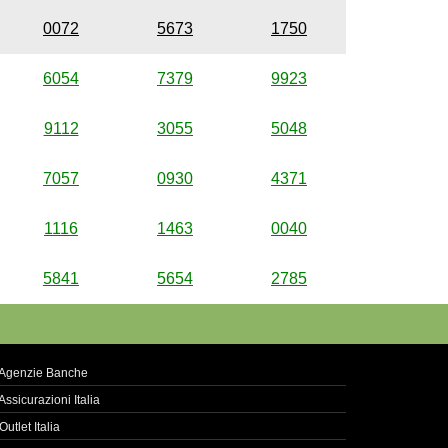
0072
5673
1750
6054
7379
9923
9112
3055
5048
7057
0930
4371
1116
1463
0040
5841
5654
2785
Agenzie Banche
Assicurazioni Italia
Outlet Italia