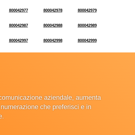
800042977
800042978
800042979
800042987
800042988
800042989
800042997
800042998
800042999
la comunicazione aziendale, aumenta
la numerazione che preferisci e in
e.