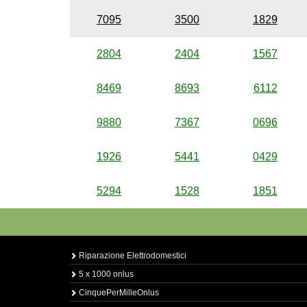
7095
3500
1829
2804
2404
1567
8469
8693
6112
9880
7367
0696
1926
5441
0429
5294
1528
1851
Riparazione Elettrodomestici
5 x 1000 onlus
CinquePerMilleOnlus