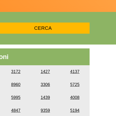
oni
3172
1427
4137
8960
3306
5725
5995
1439
4008
4847
9359
5194