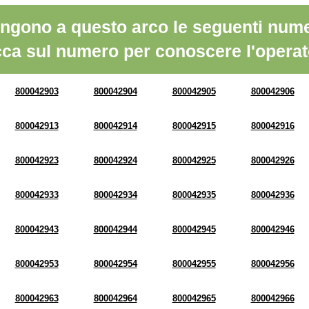
ngono a questo arco le seguenti nume
cca sul numero per conoscere l'operat
800042903
800042904
800042905
800042906
800042913
800042914
800042915
800042916
800042923
800042924
800042925
800042926
800042933
800042934
800042935
800042936
800042943
800042944
800042945
800042946
800042953
800042954
800042955
800042956
800042963
800042964
800042965
800042966