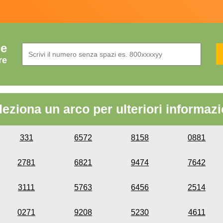
de
re
leziona un arco per ulteriori informazi
331
6572
8158
0881
2781
6821
9474
7642
3111
5763
6456
2514
0271
9208
5230
4611