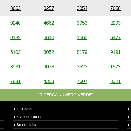
3663
0257
3054
7658
0240
4662
3053
2293
0182
6610
1660
6477
5103
3052
8179
9191
8931
9078
3623
1573
7881
4353
7607
8321
“RICERCA NUMERO VERDE”
800 Hotel
5 x 1000 Onlus
Scuole Italia