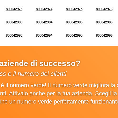
800042973
800042974
800042975
800042976
800042983
800042984
800042985
800042986
800042993
800042994
800042995
800042996
e aziende di successo?
s e il numero dei clienti
o è il numero verde! Il numero verde migliora 
ienti. Attivalo anche per la tua azienda. Scegli 
ione un numero verde perfettamente funzionant