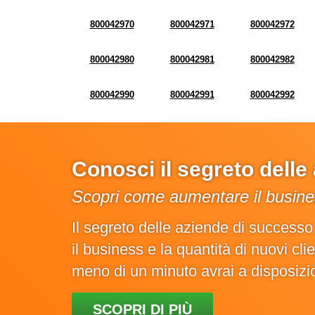
800042970
800042971
800042972
800042980
800042981
800042982
800042990
800042991
800042992
Conosci il segreto dell
Scopri come aumentare il busines
Il segreto delle aziende di success
il business e la quantità di nuovi cl
meno di un minuto avrai a disposiz
SCOPRI DI PIÙ