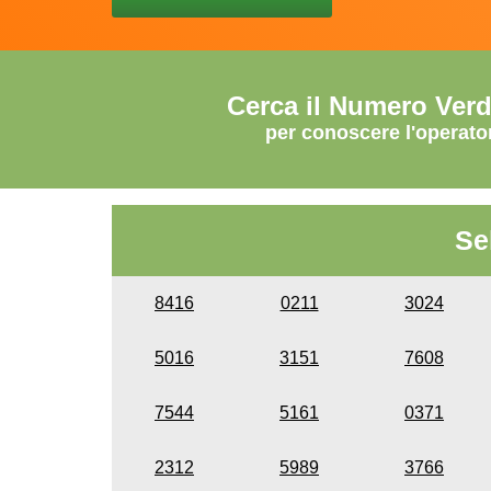
Cerca il Numero Ver
per conoscere l'operato
Se
8416
0211
3024
5016
3151
7608
7544
5161
0371
2312
5989
3766