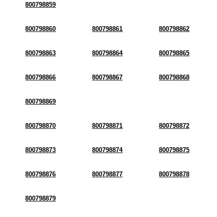
800798859
800798860
800798861
800798862
800798863
800798864
800798865
800798866
800798867
800798868
800798869
800798870
800798871
800798872
800798873
800798874
800798875
800798876
800798877
800798878
800798879