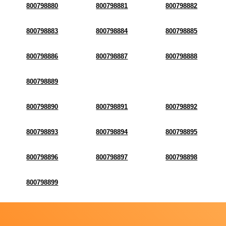
800798880
800798881
800798882
800798883
800798884
800798885
800798886
800798887
800798888
800798889
800798890
800798891
800798892
800798893
800798894
800798895
800798896
800798897
800798898
800798899