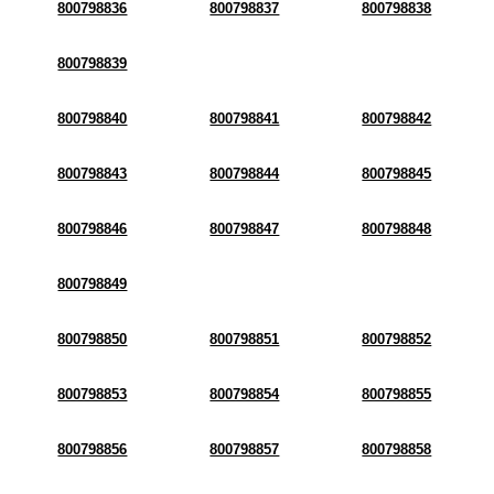
800798836
800798837
800798838
800798839
800798840
800798841
800798842
800798843
800798844
800798845
800798846
800798847
800798848
800798849
800798850
800798851
800798852
800798853
800798854
800798855
800798856
800798857
800798858