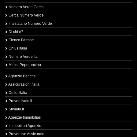
Numero Verde Cerca
Cerca Numero Verde
Intestatario Numero Verde
Di chi è?
Elenco Farmaci
Onlus Italia
Numero Verde Ita
Mister Peperoncino
Agenzie Banche
Assicurazioni Italia
Outlet Italia
Preventivato.it
Stimato.it
Agenzie Immobiliari
Immobiliari Agenzie
Preventivo Assicurato