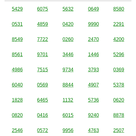
5429
6075
5632
0649
8580
0531
4859
0420
9990
2291
8549
7722
0260
2470
4200
8561
9701
3446
1446
5296
4986
7515
9734
3793
0369
6040
0569
8844
4907
5378
1828
6465
1132
5736
0620
0820
0416
6015
9240
8878
2546
0572
9956
4763
2507