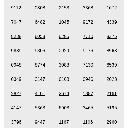
9112
0808
2153
3368
1672
7047
6482
1045
9172
4339
8288
6058
6285
7710
9275
9889
9306
0929
9176
8568
0948
8774
3088
7130
6539
0349
3147
6163
0946
2023
2827
4101
2674
5887
2161
4147
5363
6903
3465
5195
3796
9447
1167
1106
2960