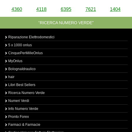
4360
4118
6395
7621
1404
“RICERCA NUMERO VERDE”
Riparazione Elettrodomestici
5 x 1000 onlus
CinquePerMilleOnlus
MyOnlus
BolognaIdraulico
hair
Libri Best Sellers
Ricerca Numero Verde
Numeri Verdi
Info Numero Verde
Pronto Forex
Farmaci & Farmacie