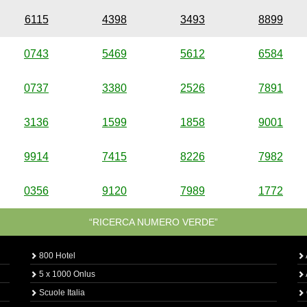
6115
4398
3493
8899
0743
5469
5612
6584
0737
3380
2526
7891
3136
1599
1858
9001
9914
7415
8226
7982
0356
9120
7989
1772
“RICERCA NUMERO VERDE”
800 Hotel
5 x 1000 Onlus
Scuole Italia