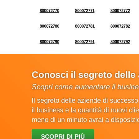
800072770
800072771
800072772
800072780
800072781
800072782
800072790
800072791
800072792
Conosci il segreto dell
Scopri come aumentare il busines
Il segreto delle aziende di success
il business e la quantità di nuovi cl
meno di un minuto avrai a disposiz
SCOPRI DI PIÙ