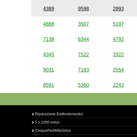
4389
9598
2993
4888
3507
5197
7138
6344
4792
4345
7522
3322
9031
7183
2554
8591
5360
2243
Riparazione Elettrodomestici
5 x 1000 onlus
CinquePerMilleOnlus