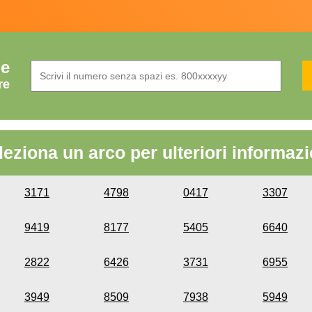
de
re
leziona un arco per ulteriori informazi
3171
4798
0417
3307
9419
8177
5405
6640
2822
6426
3731
6955
3949
8509
7938
5949