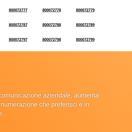
800072777
800072778
800072779
800072787
800072788
800072789
800072797
800072798
800072799
la comunicazione aziendale, aumenta
la numerazione che preferisci e in
e.