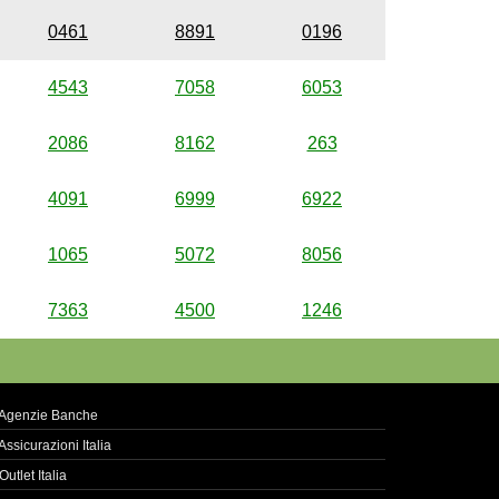
0461
8891
0196
4543
7058
6053
2086
8162
263
4091
6999
6922
1065
5072
8056
7363
4500
1246
Agenzie Banche
Assicurazioni Italia
Outlet Italia