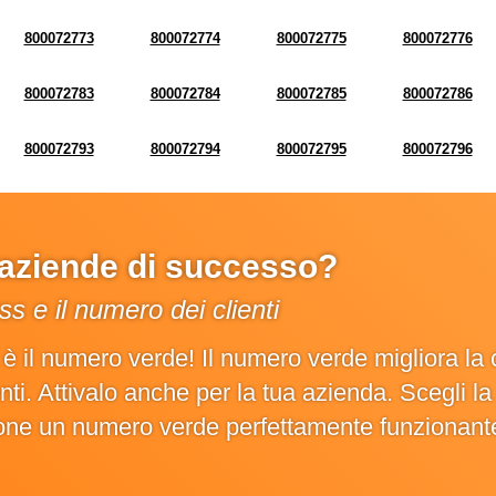
800072773
800072774
800072775
800072776
800072783
800072784
800072785
800072786
800072793
800072794
800072795
800072796
e aziende di successo?
s e il numero dei clienti
o è il numero verde! Il numero verde migliora 
ienti. Attivalo anche per la tua azienda. Scegli 
ione un numero verde perfettamente funzionant