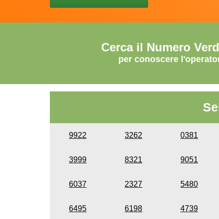
Cerca il Numero Ver
per conoscere l'operato
Se
9922
3262
0381
3999
8321
9051
6037
2327
5480
6495
6198
4739