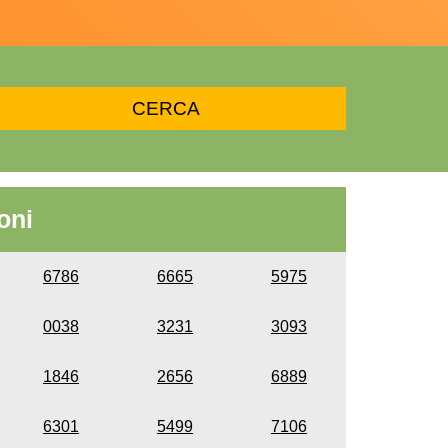
oni
6786
6665
5975
0038
3231
3093
1846
2656
6889
6301
5499
7106