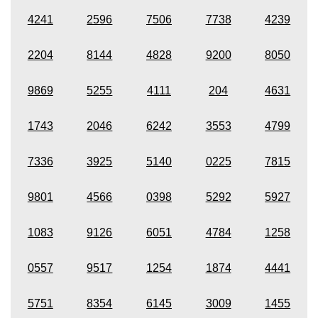
4241
2596
7506
7738
4239
2204
8144
4828
9200
8050
9869
5255
4111
204
4631
1743
2046
6242
3553
4799
7336
3925
5140
0225
7815
9801
4566
0398
5292
5927
1083
9126
6051
4784
1258
0557
9517
1254
1874
4441
5751
8354
6145
3009
1455