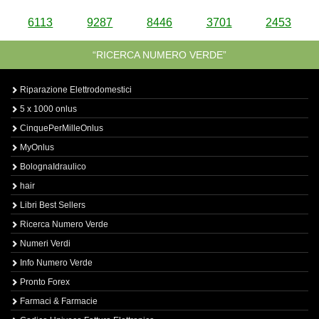
6113
9287
8446
3701
2453
“RICERCA NUMERO VERDE”
Riparazione Elettrodomestici
5 x 1000 onlus
CinquePerMilleOnlus
MyOnlus
BolognaIdraulico
hair
Libri Best Sellers
Ricerca Numero Verde
Numeri Verdi
Info Numero Verde
Pronto Forex
Farmaci & Farmacie