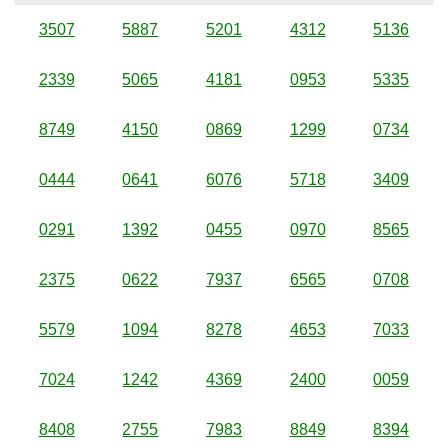
3507
5887
5201
4312
5136
2339
5065
4181
0953
5335
8749
4150
0869
1299
0734
0444
0641
6076
5718
3409
0291
1392
0455
0970
8565
2375
0622
7937
6565
0708
5579
1094
8278
4653
7033
7024
1242
4369
2400
0059
8408
2755
7983
8849
8394