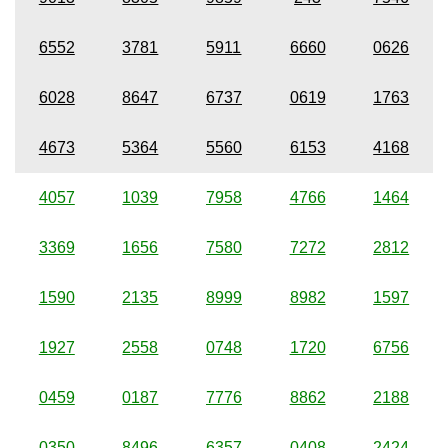
6552
3781
5911
6660
0626
6028
8647
6737
0619
1763
4673
5364
5560
6153
4168
4057
1039
7958
4766
1464
3369
1656
7580
7272
2812
1590
2135
8999
8982
1597
1927
2558
0748
1720
6756
0459
0187
7776
8862
2188
0350
8496
6357
0408
2424