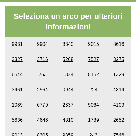
Seleziona un arco per ulteriori
informazioni
9931
9904
8340
9015
8616
3327
3716
5268
7527
3275
6544
263
1324
8162
1329
3461
2564
0944
224
4814
1089
6779
2337
5064
4109
5636
4646
4810
1789
2652
9013
8305
9859
243
7546