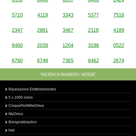
5710
4119
3343
5377
7518
2347
2881
3467
2118
4189
8460
2039
1204
3196
0522
6760
6749
7365
6462
2674
“RICERCA NUMERO VERDE”
Riparazione Elettrodomestici
5 x 1000 onlus
CinquePerMilleOnlus
MyOnlus
BolognaIdraulico
hair