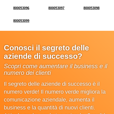
800053096
800053097
800053098
800053099
Conosci il segreto delle
aziende di successo?
Scopri come aumentare il business e il
numero dei clienti
Il segreto delle aziende di successo è il
numero verde! Il numero verde migliora la
comunicazione aziendale, aumenta il
business e la quantità di nuovi clienti.