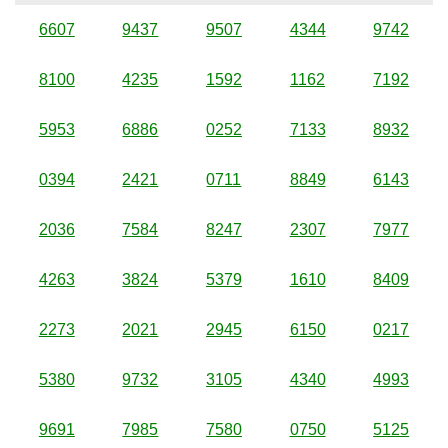
6607
9437
9507
4344
9742
8100
4235
1592
1162
7192
5953
6886
0252
7133
8932
0394
2421
0711
8849
6143
2036
7584
8247
2307
7977
4263
3824
5379
1610
8409
2273
2021
2945
6150
0217
5380
9732
3105
4340
4993
9691
7985
7580
0750
5125