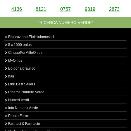
4136
8121
0757
9319
2873
“RICERCA NUMERO VERDE”
Riparazione Elettrodomestici
5 x 1000 onlus
CinquePerMilleOnlus
MyOnlus
BolognaIdraulico
hair
Libri Best Sellers
Ricerca Numero Verde
Numeri Verdi
Info Numero Verde
Pronto Forex
Farmaci & Farmacie