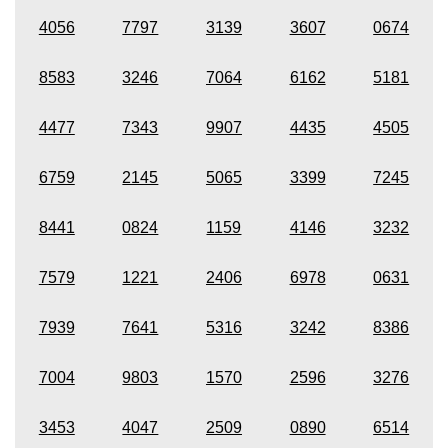
4056
7797
3139
3607
0674
8583
3246
7064
6162
5181
4477
7343
9907
4435
4505
6759
2145
5065
3399
7245
8441
0824
1159
4146
3232
7579
1221
2406
6978
0631
7939
7641
5316
3242
8386
7004
9803
1570
2596
3276
3453
4047
2509
0890
6514