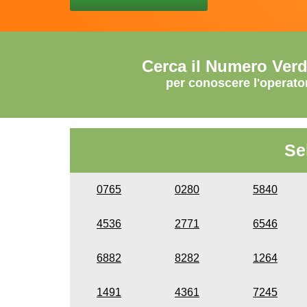
Cerca il Numero Ver
per conoscere l'operato
Se
0765
0280
5840
4536
2771
6546
6882
8282
1264
1491
4361
7245