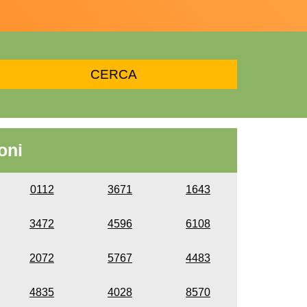
oni
0112
3671
1643
3472
4596
6108
2072
5767
4483
4835
4028
8570