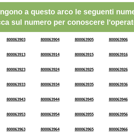
ngono a questo arco le seguenti nume
cca sul numero per conoscere l'operat
800063903
800063904
800063905
800063906
800063913
800063914
800063915
800063916
800063923
800063924
800063925
800063926
800063933
800063934
800063935
800063936
800063943
800063944
800063945
800063946
800063953
800063954
800063955
800063956
800063963
800063964
800063965
800063966