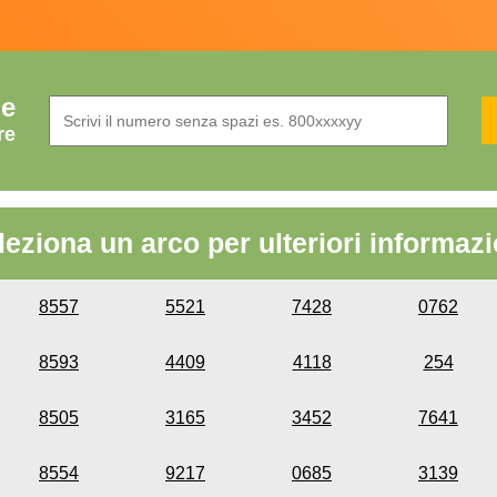
de
re
leziona un arco per ulteriori informazi
8557
5521
7428
0762
8593
4409
4118
254
8505
3165
3452
7641
8554
9217
0685
3139