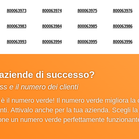
800063973
800063974
800063975
800063976
800063983
800063984
800063985
800063986
800063993
800063994
800063995
800063996
e aziende di successo?
s e il numero dei clienti
o è il numero verde! Il numero verde migliora 
ienti. Attivalo anche per la tua azienda. Scegli 
ione un numero verde perfettamente funzionant