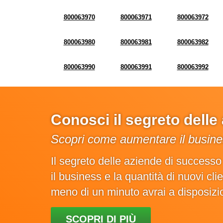
800063970
800063971
800063972
800063980
800063981
800063982
800063990
800063991
800063992
Conosci il segreto dell
Scopri come aumentare il busines
Il segreto delle aziende di success
il business e la quantità di nuovi cl
meno di un minuto avrai a disposiz
SCOPRI DI PIÙ