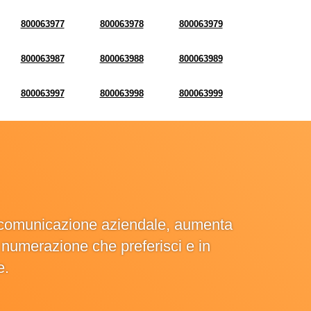
800063977
800063978
800063979
800063987
800063988
800063989
800063997
800063998
800063999
la comunicazione aziendale, aumenta
la numerazione che preferisci e in
e.