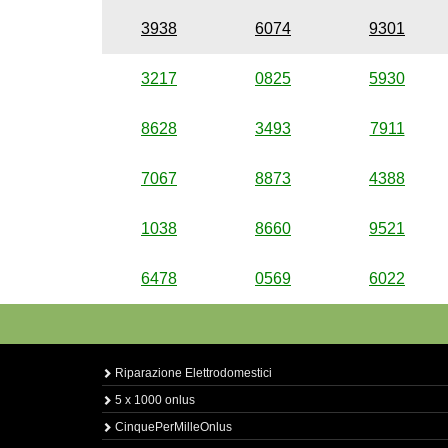
3938
6074
9301
3217
0825
5930
8628
3493
7911
7067
8873
4388
1038
8660
9521
6478
0569
6022
Riparazione Elettrodomestici
5 x 1000 onlus
CinquePerMilleOnlus