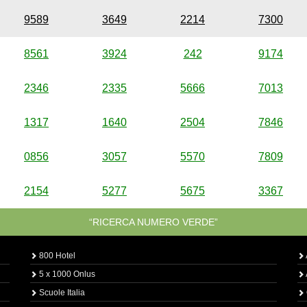
9589
3649
2214
7300
8561
3924
242
9174
2346
2335
5666
7013
1317
1640
2504
7846
0856
3057
5570
7809
2154
5277
5675
3367
“RICERCA NUMERO VERDE”
800 Hotel
5 x 1000 Onlus
Scuole Italia