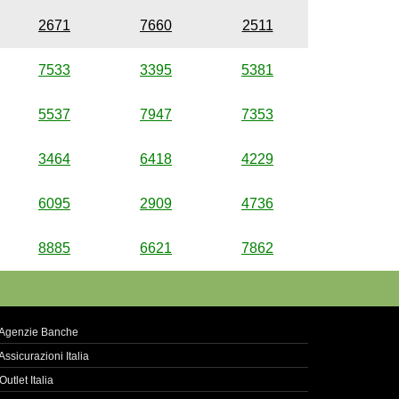
2671
7660
2511
7533
3395
5381
5537
7947
7353
3464
6418
4229
6095
2909
4736
8885
6621
7862
Agenzie Banche
Assicurazioni Italia
Outlet Italia