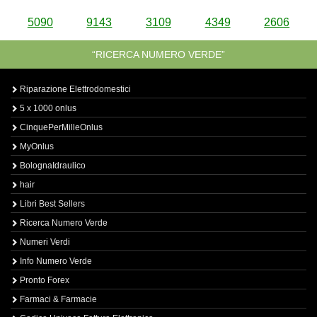
5090
9143
3109
4349
2606
“RICERCA NUMERO VERDE”
Riparazione Elettrodomestici
5 x 1000 onlus
CinquePerMilleOnlus
MyOnlus
BolognaIdraulico
hair
Libri Best Sellers
Ricerca Numero Verde
Numeri Verdi
Info Numero Verde
Pronto Forex
Farmaci & Farmacie