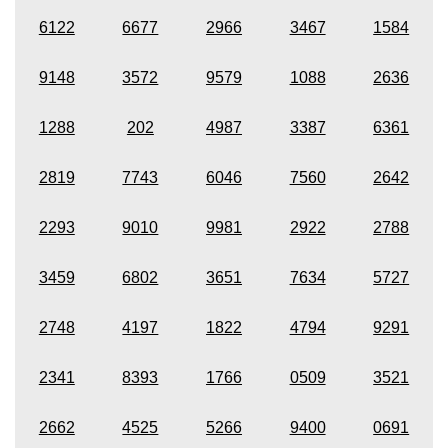
6122
6677
2966
3467
1584
9148
3572
9579
1088
2636
1288
202
4987
3387
6361
2819
7743
6046
7560
2642
2293
9010
9981
2922
2788
3459
6802
3651
7634
5727
2748
4197
1822
4794
9291
2341
8393
1766
0509
3521
2662
4525
5266
9400
0691