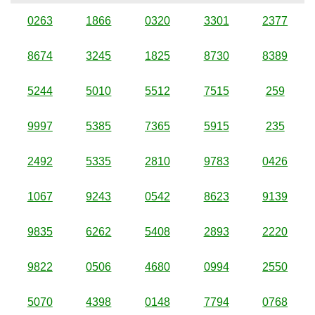
0263
1866
0320
3301
2377
8674
3245
1825
8730
8389
5244
5010
5512
7515
259
9997
5385
7365
5915
235
2492
5335
2810
9783
0426
1067
9243
0542
8623
9139
9835
6262
5408
2893
2220
9822
0506
4680
0994
2550
5070
4398
0148
7794
0768