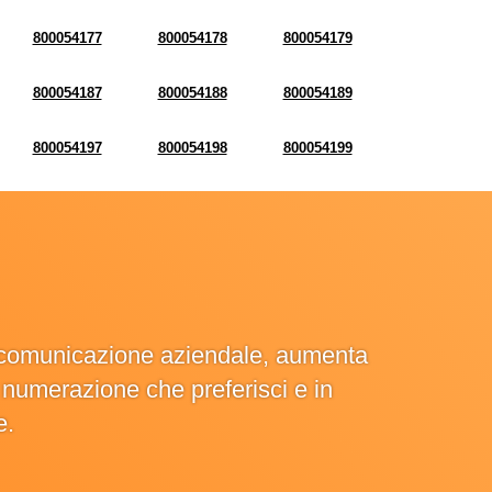
800054177
800054178
800054179
800054187
800054188
800054189
800054197
800054198
800054199
la comunicazione aziendale, aumenta
la numerazione che preferisci e in
e.