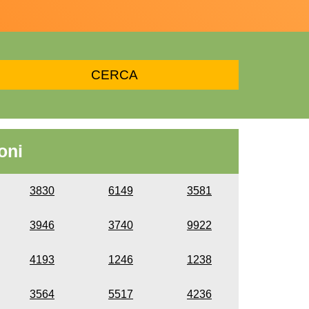
oni
3830
6149
3581
3946
3740
9922
4193
1246
1238
3564
5517
4236