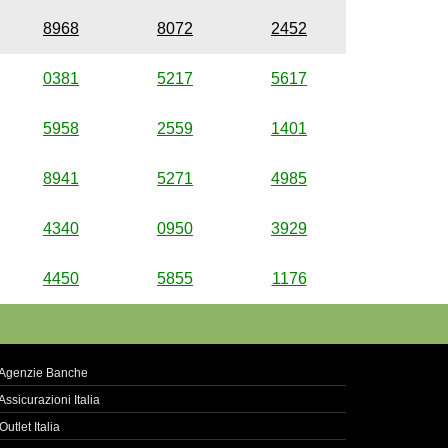
8968
8072
2452
0381
5217
5617
5958
2559
1401
8941
5271
4985
4340
0950
3929
4450
5855
1176
Agenzie Banche
Assicurazioni Italia
Outlet Italia