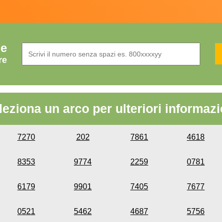
de
re
leziona un arco per ulteriori informazi
7270
202
7861
4618
8353
9774
2259
0781
6179
9901
7405
7677
0521
5462
4687
5756