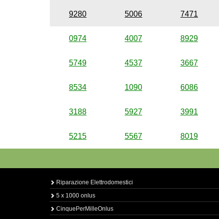
9280
5006
7471
0974
4007
8929
5749
4537
3667
8534
1090
6086
3188
5927
3991
5215
5567
8019
Riparazione Elettrodomestici
5 x 1000 onlus
CinquePerMilleOnlus