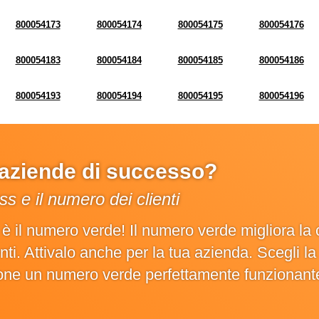
800054173
800054174
800054175
800054176
800054183
800054184
800054185
800054186
800054193
800054194
800054195
800054196
e aziende di successo?
s e il numero dei clienti
o è il numero verde! Il numero verde migliora 
ienti. Attivalo anche per la tua azienda. Scegli 
ione un numero verde perfettamente funzionant