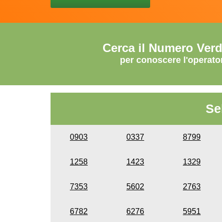
Cerca il Numero Ver
per conoscere l'operato
Se
0903
0337
8799
1258
1423
1329
7353
5602
2763
6782
6276
5951