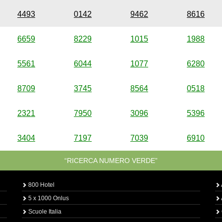
4493
0142
9462
8616
6659
8229
1015
1988
5561
6044
1077
6280
8709
3745
8564
0518
2321
7950
3096
5396
3404
7197
7039
6910
“RICERCA NUMERO VERDE”
800 Hotel
5 x 1000 Onlus
Scuole Italia