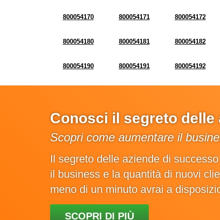
800054170
800054171
800054172
800054180
800054181
800054182
800054190
800054191
800054192
Conosci il segreto dell
Scopri come aumentare il busines
Il segreto delle aziende di success
il business e la quantità di nuovi cl
meno di un minuto avrai a disposiz
SCOPRI DI PIÙ