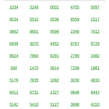
1034
3249
0031
4705
5097
8534
5532
3538
8559
1517
3662
8601
9599
2346
7012
6939
3070
4452
8767
8729
8824
7960
6291
2789
2482
260
1470
3614
7208
1881
5179
7835
1092
3030
4833
8412
8731
1327
0648
8442
5142
5410
3127
3698
4153