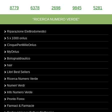
8779
6378
2698
9845
5281
“RICERCA NUMERO VERDE”
Riparazione Elettrodomestici
5 x 1000 onlus
CinquePerMilleOnlus
MyOnlus
BolognaIdraulico
hair
Libri Best Sellers
Ricerca Numero Verde
Numeri Verdi
Info Numero Verde
Pronto Forex
Farmaci & Farmacie