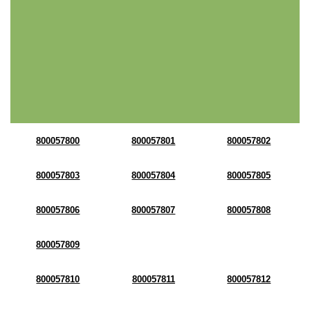
800057800
800057801
800057802
800057803
800057804
800057805
800057806
800057807
800057808
800057809
800057810
800057811
800057812