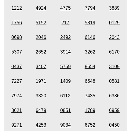
1212
4924
4775
7794
3889
1756
5152
217
5819
0129
0698
2046
2492
6146
2043
5307
2652
3914
3262
6170
0437
3407
5759
8654
3109
7227
1971
1409
6548
0581
7974
3320
6112
7435
6386
8621
6479
0851
1789
6959
9271
4253
9034
6752
0450