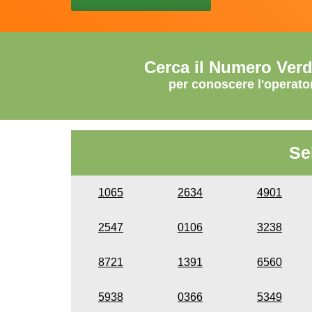
Cerca il Numero Ver
per conoscere l'operato
Se
1065
2634
4901
2547
0106
3238
8721
1391
6560
5938
0366
5349