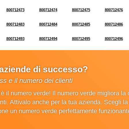
800712473
800712474
800712475
800712476
800712483
800712484
800712485
800712486
800712493
800712494
800712495
800712496
e aziende di successo?
s e il numero dei clienti
o è il numero verde! Il numero verde migliora 
ienti. Attivalo anche per la tua azienda. Scegli 
ione un numero verde perfettamente funzionant