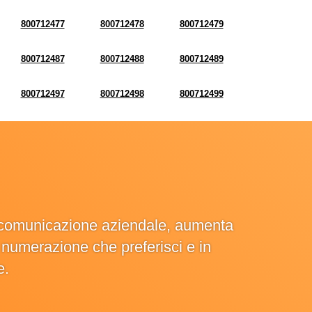
800712477
800712478
800712479
800712487
800712488
800712489
800712497
800712498
800712499
la comunicazione aziendale, aumenta
la numerazione che preferisci e in
e.