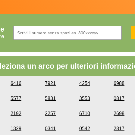
de
re
leziona un arco per ulteriori informazi
6416
7921
4254
6988
5577
5831
3553
0817
2192
2257
6710
2698
1329
0341
0542
2817