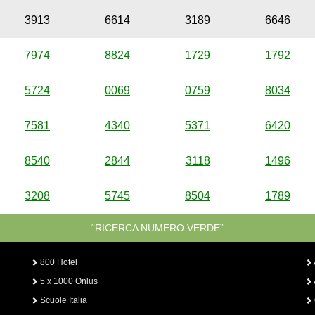
3913
6614
3189
6646
7974
8824
1729
1792
5724
0069
0759
8034
7581
4340
5371
6420
8540
2844
3118
1496
3208
5745
8504
1789
“RICERCA NUMERO VERDE”
800 Hotel
5 x 1000 Onlus
Scuole Italia