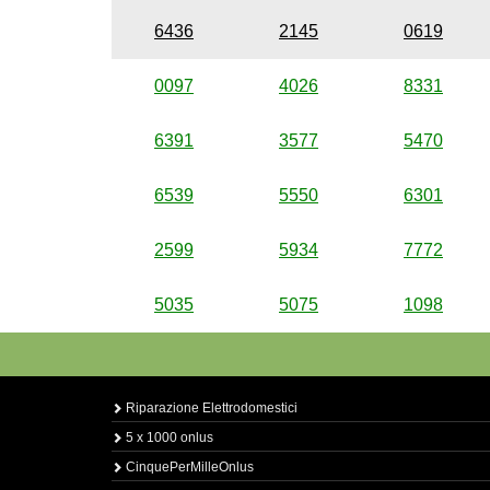
6436
2145
0619
0097
4026
8331
6391
3577
5470
6539
5550
6301
2599
5934
7772
5035
5075
1098
Riparazione Elettrodomestici
5 x 1000 onlus
CinquePerMilleOnlus