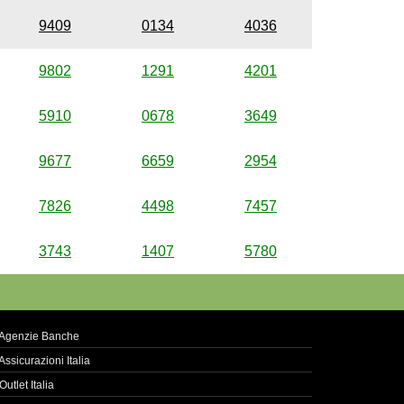
9409
0134
4036
9802
1291
4201
5910
0678
3649
9677
6659
2954
7826
4498
7457
3743
1407
5780
Agenzie Banche
Assicurazioni Italia
Outlet Italia