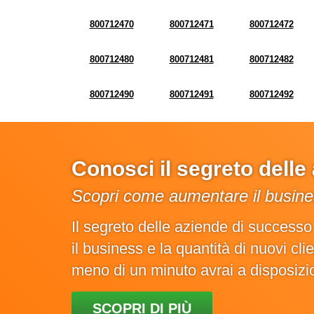
800712470
800712471
800712472
800712480
800712481
800712482
800712490
800712491
800712492
Conosci il segreto dell
Scopri come aumentare il busines
Il segreto delle aziende di success
il business e la quantità di nuovi cl
meno di un minuto avrai a disposiz
SCOPRI DI PIÙ