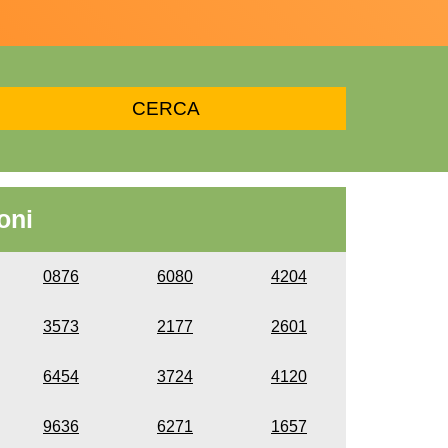
oni
0876
6080
4204
3573
2177
2601
6454
3724
4120
9636
6271
1657