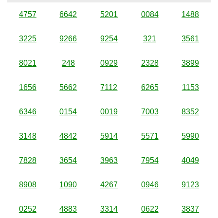
4757
6642
5201
0084
1488
3225
9266
9254
321
3561
8021
248
0929
2328
3899
1656
5662
7112
6265
1153
6346
0154
0019
7003
8352
3148
4842
5914
5571
5990
7828
3654
3963
7954
4049
8908
1090
4267
0946
9123
0252
4883
3314
0622
3837