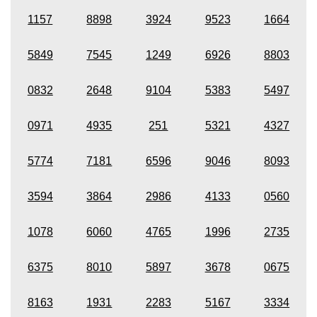
1157
8898
3924
9523
1664
5849
7545
1249
6926
8803
0832
2648
9104
5383
5497
0971
4935
251
5321
4327
5774
7181
6596
9046
8093
3594
3864
2986
4133
0560
1078
6060
4765
1996
2735
6375
8010
5897
3678
0675
8163
1931
2283
5167
3334