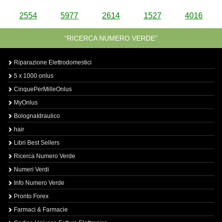
2554
5977
2614
1527
4016
“RICERCA NUMERO VERDE”
Riparazione Elettrodomestici
5 x 1000 onlus
CinquePerMilleOnlus
MyOnlus
BolognaIdraulico
hair
Libri Best Sellers
Ricerca Numero Verde
Numeri Verdi
Info Numero Verde
Pronto Forex
Farmaci & Farmacie