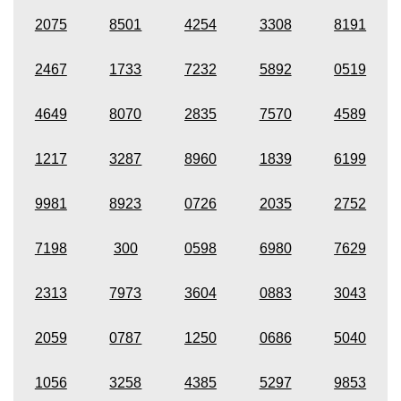
2075
8501
4254
3308
8191
2467
1733
7232
5892
0519
4649
8070
2835
7570
4589
1217
3287
8960
1839
6199
9981
8923
0726
2035
2752
7198
300
0598
6980
7629
2313
7973
3604
0883
3043
2059
0787
1250
0686
5040
1056
3258
4385
5297
9853