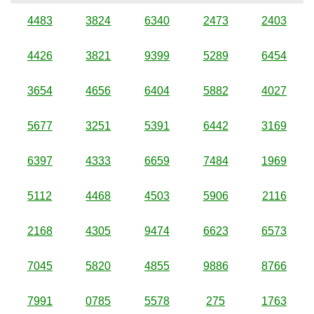
4483
3824
6340
2473
2403
4426
3821
9399
5289
6454
3654
4656
6404
5882
4027
5677
3251
5391
6442
3169
6397
4333
6659
7484
1969
5112
4468
4503
5906
2116
2168
4305
9474
6623
6573
7045
5820
4855
9886
8766
7991
0785
5578
275
1763