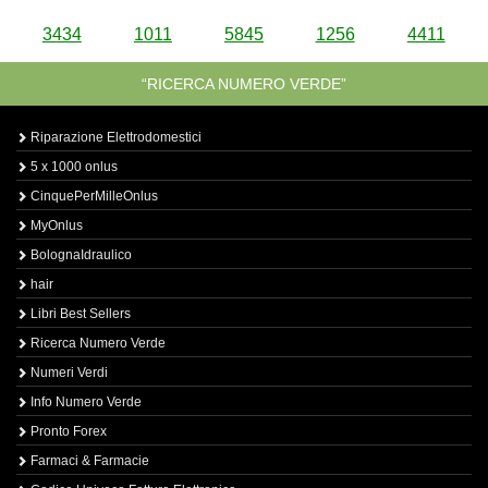
3434
1011
5845
1256
4411
“RICERCA NUMERO VERDE”
Riparazione Elettrodomestici
5 x 1000 onlus
CinquePerMilleOnlus
MyOnlus
BolognaIdraulico
hair
Libri Best Sellers
Ricerca Numero Verde
Numeri Verdi
Info Numero Verde
Pronto Forex
Farmaci & Farmacie