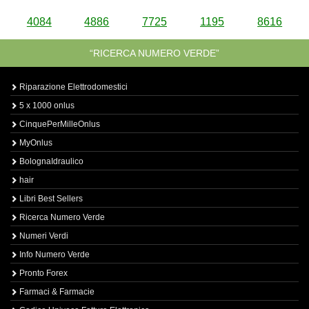
4084
4886
7725
1195
8616
“RICERCA NUMERO VERDE”
Riparazione Elettrodomestici
5 x 1000 onlus
CinquePerMilleOnlus
MyOnlus
BolognaIdraulico
hair
Libri Best Sellers
Ricerca Numero Verde
Numeri Verdi
Info Numero Verde
Pronto Forex
Farmaci & Farmacie