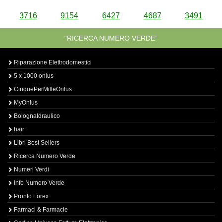
3716
9154
6427
4687
3491
“RICERCA NUMERO VERDE”
Riparazione Elettrodomestici
5 x 1000 onlus
CinquePerMilleOnlus
MyOnlus
BolognaIdraulico
hair
Libri Best Sellers
Ricerca Numero Verde
Numeri Verdi
Info Numero Verde
Pronto Forex
Farmaci & Farmacie