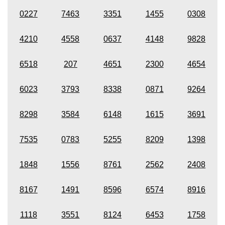
0227
7463
3351
1455
0308
4210
4558
0637
4148
9828
6518
207
4651
2300
4654
6023
3793
8338
0871
9264
8298
3584
6148
1615
3691
7535
0783
5255
8209
1398
1848
1556
8761
2562
2408
8167
1491
8596
6574
8916
1118
3551
8124
6453
1758