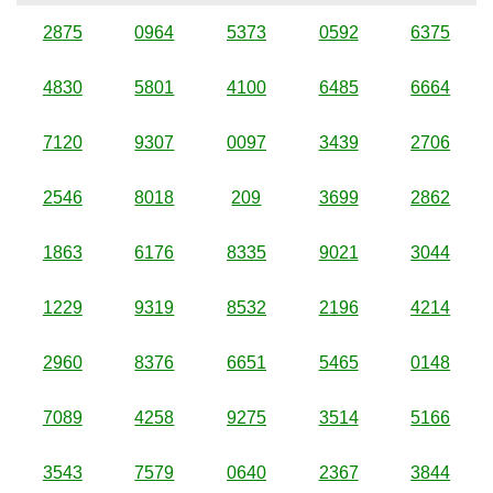
2875
0964
5373
0592
6375
4830
5801
4100
6485
6664
7120
9307
0097
3439
2706
2546
8018
209
3699
2862
1863
6176
8335
9021
3044
1229
9319
8532
2196
4214
2960
8376
6651
5465
0148
7089
4258
9275
3514
5166
3543
7579
0640
2367
3844