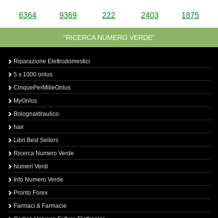
6364
9369
222
2403
1875
“RICERCA NUMERO VERDE”
Riparazione Elettrodomestici
5 x 1000 onlus
CinquePerMilleOnlus
MyOnlus
BolognaIdraulico
hair
Libri Best Sellers
Ricerca Numero Verde
Numeri Verdi
Info Numero Verde
Pronto Forex
Farmaci & Farmacie