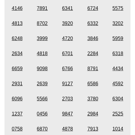
4146
7891
6341
6724
5575
4813
8702
3920
6332
3202
6248
3999
4720
3846
5959
2634
4818
6701
2284
6318
6659
9098
6766
8791
4434
2931
2639
9127
6586
4592
6096
5566
2703
3780
6304
1237
0456
9847
2984
2525
0758
6870
4878
7913
1014