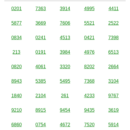
0201
7363
3914
4995
4411
5877
3669
7606
5521
2522
0834
0241
4513
0421
7398
213
0191
3984
4976
6513
0820
4061
3320
8202
2664
8943
5385
5495
7368
3104
1840
2104
261
4233
9767
9210
8915
9454
9435
3619
6860
0754
4672
7520
5914