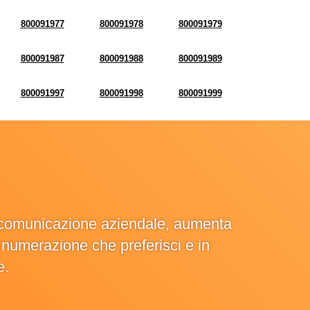
800091977
800091978
800091979
800091987
800091988
800091989
800091997
800091998
800091999
la comunicazione aziendale, aumenta
la numerazione che preferisci e in
e.