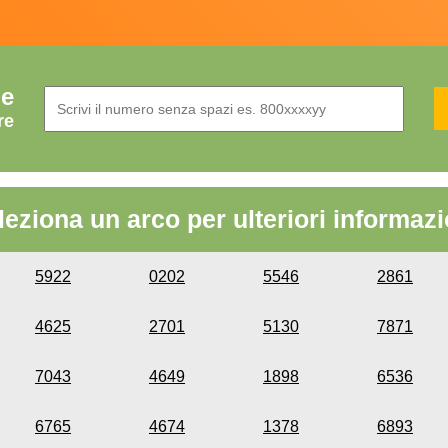
de
re
leziona un arco per ulteriori informazi
5922
0202
5546
2861
4625
2701
5130
7871
7043
4649
1898
6536
6765
4674
1378
6893