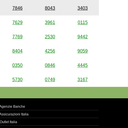
7846
8043
3403
7629
3961
0115
7769
2530
9442
8404
4256
9059
0350
0846
4445
5730
0749
3167
Agenzie Banche
Assicurazioni Italia
Outlet Italia