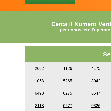
Cerca il Numero Ver
per conoscere l'operato
Se
2662
1126
4175
1053
5265
8042
6493
8275
6547
3118
0577
0326