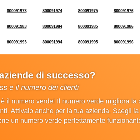
800091973
800091974
800091975
800091976
800091983
800091984
800091985
800091986
800091993
800091994
800091995
800091996
e aziende di successo?
s e il numero dei clienti
o è il numero verde! Il numero verde migliora 
ienti. Attivalo anche per la tua azienda. Scegli 
ione un numero verde perfettamente funzionant