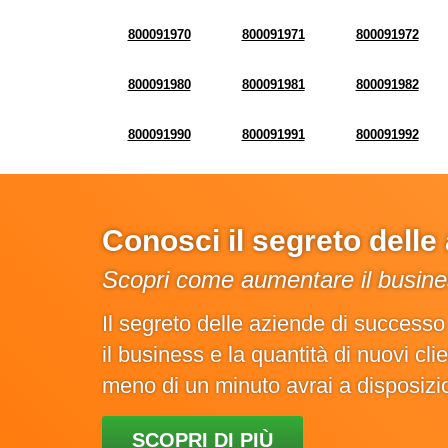
800091970
800091971
800091972
800091980
800091981
800091982
800091990
800091991
800091992
Conosci il segreto dell
Scopri come aumentare il busines
Il segreto delle aziende di success
il business e la quantità di nuovi cl
meno di un minuto avrai a disposiz
SCOPRI DI PIÙ