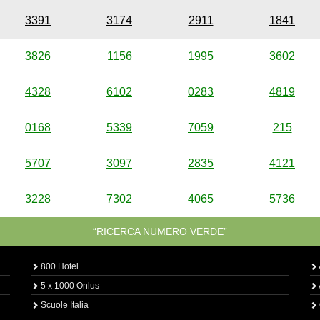
3391
3174
2911
1841
3826
1156
1995
3602
4328
6102
0283
4819
0168
5339
7059
215
5707
3097
2835
4121
3228
7302
4065
5736
“RICERCA NUMERO VERDE”
800 Hotel
5 x 1000 Onlus
Scuole Italia