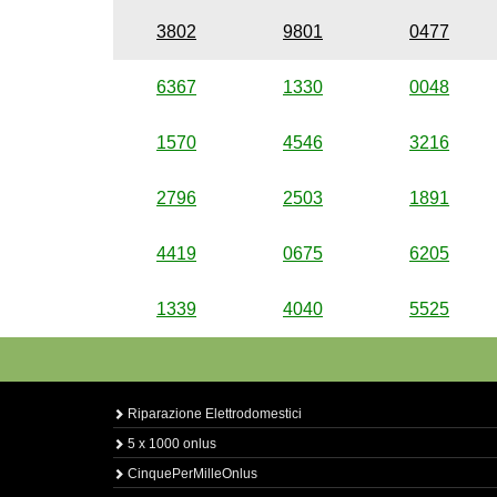
3802
9801
0477
6367
1330
0048
1570
4546
3216
2796
2503
1891
4419
0675
6205
1339
4040
5525
Riparazione Elettrodomestici
5 x 1000 onlus
CinquePerMilleOnlus