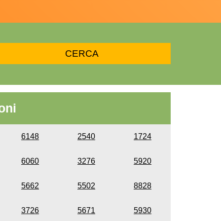
oni
6148
2540
1724
6060
3276
5920
5662
5502
8828
3726
5671
5930