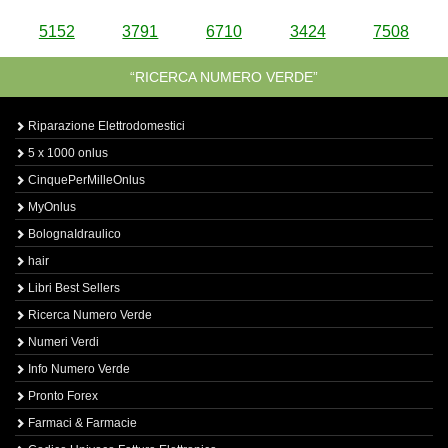
5152
3791
6710
3424
7508
“RICERCA NUMERO VERDE”
Riparazione Elettrodomestici
5 x 1000 onlus
CinquePerMilleOnlus
MyOnlus
BolognaIdraulico
hair
Libri Best Sellers
Ricerca Numero Verde
Numeri Verdi
Info Numero Verde
Pronto Forex
Farmaci & Farmacie