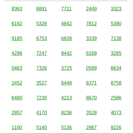
8363
6891
7711
2449
3323
6192
5328
4842
7812
5390
9185
6753
6839
3339
7138
4296
7247
8442
6169
3285
0463
7326
3725
0589
8634
2452
3527
6448
6371
8758
6480
7230
4213
8670
2586
2957
4170
8236
3528
4073
1100
5140
5136
2967
9226