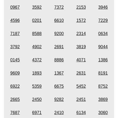
0967
3592
7372
2153
3946
4596
0201
6610
1572
7229
7187
8588
9200
2314
0634
3792
4902
2691
3819
9044
0145
4372
8886
4071
1386
9609
1893
1367
2631
8191
6922
5359
6675
5452
8752
2665
2450
9282
2451
3869
7687
6971
2410
6134
3060