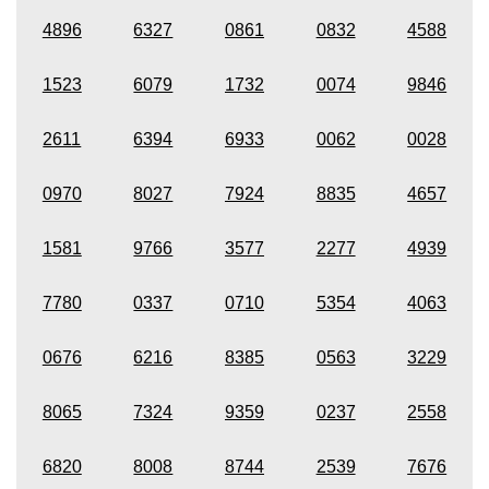
4896
6327
0861
0832
4588
1523
6079
1732
0074
9846
2611
6394
6933
0062
0028
0970
8027
7924
8835
4657
1581
9766
3577
2277
4939
7780
0337
0710
5354
4063
0676
6216
8385
0563
3229
8065
7324
9359
0237
2558
6820
8008
8744
2539
7676