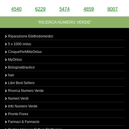
4540
6229
5474
4659
8007
“RICERCA NUMERO VERDE”
Riparazione Elettrodomestici
5 x 1000 onlus
CinquePerMilleOnlus
MyOnlus
BolognaIdraulico
hair
Libri Best Sellers
Ricerca Numero Verde
Numeri Verdi
Info Numero Verde
Pronto Forex
Farmaci & Farmacie