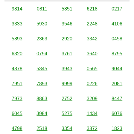
9814
0811
5851
6218
0217
3333
5930
3546
2248
4106
5893
2363
2920
3342
0458
6320
0794
3761
3640
8795
4878
5345
3943
0565
9044
7951
7893
9999
0226
2081
7973
8863
2752
3209
8447
6045
3984
5275
1434
6076
4798
2518
3354
3872
1823