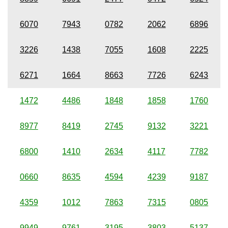
6070
7943
0782
2062
6896
3226
1438
7055
1608
2225
6271
1664
8663
7726
6243
1472
4486
1848
1858
1760
8977
8419
2745
9132
3221
6800
1410
2634
4117
7782
0660
8635
4594
4239
9187
4359
1012
7863
7315
0805
9949
9761
3195
3803
5137