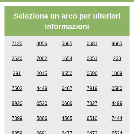
Seleziona un arco per ulteriori
informazioni
7120
3056
5665
0681
9605
2620
7002
1654
0051
233
291
2015
8550
0590
1809
7502
4449
6487
7919
0580
8920
0520
0606
7827
4499
7899
5866
4565
6510
7444
8859
6691
2477
0472
6524