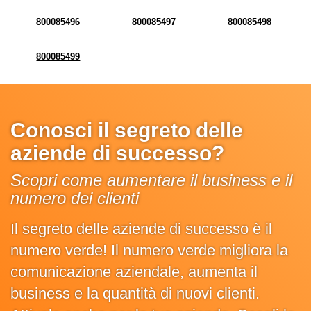
800085496
800085497
800085498
800085499
Conosci il segreto delle
aziende di successo?
Scopri come aumentare il business e il
numero dei clienti
Il segreto delle aziende di successo è il
numero verde! Il numero verde migliora la
comunicazione aziendale, aumenta il
business e la quantità di nuovi clienti.