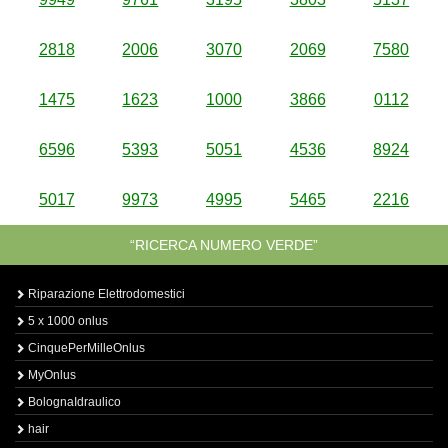
2818
2006
3070
2069
7580
1475
1623
1000
3866
0112
6596
5393
5051
4536
8924
5017
9973
4995
5465
2216
“RICERCA NUMERO VERDE”
Riparazione Elettrodomestici
5 x 1000 onlus
CinquePerMilleOnlus
MyOnlus
BolognaIdraulico
hair