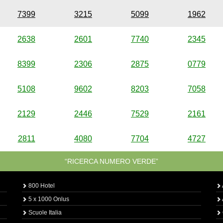
7399
3215
5099
1962
2638
2601
7740
2345
8399
2306
2875
0779
5108
9602
8203
7058
2129
2446
7529
2161
2811
4080
7704
4727
“RICERCA NUMERO VERDE”
800 Hotel
5 x 1000 Onlus
Scuole Italia