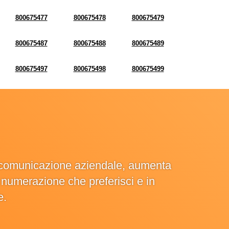
800675477
800675478
800675479
800675487
800675488
800675489
800675497
800675498
800675499
la comunicazione aziendale, aumenta
la numerazione che preferisci e in
e.