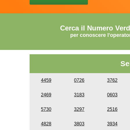
Cerca il Numero Ver
per conoscere l'operato
Se
4459
0726
3762
2469
3183
0603
5730
3297
2516
4828
3803
3934