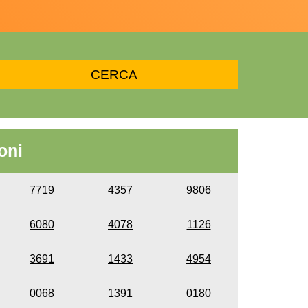
oni
7719
4357
9806
6080
4078
1126
3691
1433
4954
0068
1391
0180