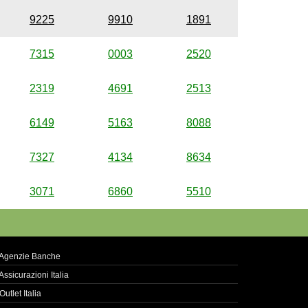
9225
9910
1891
7315
0003
2520
2319
4691
2513
6149
5163
8088
7327
4134
8634
3071
6860
5510
Agenzie Banche
Assicurazioni Italia
Outlet Italia