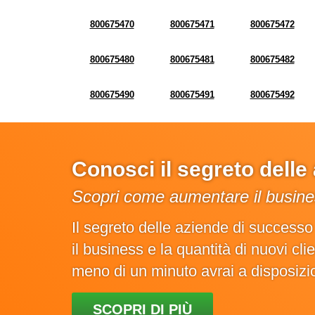
800675470
800675471
800675472
800675480
800675481
800675482
800675490
800675491
800675492
Conosci il segreto dell
Scopri come aumentare il busines
Il segreto delle aziende di success
il business e la quantità di nuovi cl
meno di un minuto avrai a disposiz
SCOPRI DI PIÙ