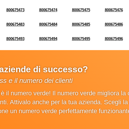
800675473
800675474
800675475
800675476
800675483
800675484
800675485
800675486
800675493
800675494
800675495
800675496
e aziende di successo?
s e il numero dei clienti
o è il numero verde! Il numero verde migliora 
ienti. Attivalo anche per la tua azienda. Scegli 
ione un numero verde perfettamente funzionant