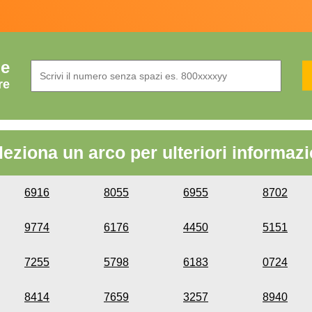
de
re
leziona un arco per ulteriori informazi
6916
8055
6955
8702
9774
6176
4450
5151
7255
5798
6183
0724
8414
7659
3257
8940