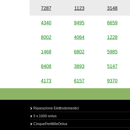
7287
1123
3148
4340
9495
6659
8002
4064
1228
1468
6802
5985
8408
3893
5147
4173
6157
9370
Riparazione Elettrodomestici
5 x 1000 onlus
CinquePerMilleOnlus