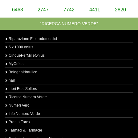
6463
2747
7742
4411
2820
“RICERCA NUMERO VERDE”
Riparazione Elettrodomestici
5 x 1000 onlus
CinquePerMilleOnlus
MyOnlus
BolognaIdraulico
hair
Libri Best Sellers
Ricerca Numero Verde
Numeri Verdi
Info Numero Verde
Pronto Forex
Farmaci & Farmacie