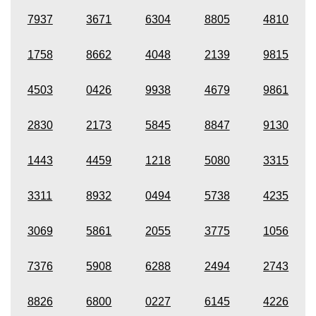
7937
3671
6304
8805
4810
1758
8662
4048
2139
9815
4503
0426
9938
4679
9861
2830
2173
5845
8847
9130
1443
4459
1218
5080
3315
3311
8932
0494
5738
4235
3069
5861
2055
3775
1056
7376
5908
6288
2494
2743
8826
6800
0227
6145
4226