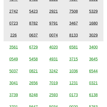
2742
5423
2921
7508
5329
0723
8782
9791
3467
1680
226
0637
0074
8133
3029
3561
6729
4020
6581
3400
0549
5458
4931
3715
3645
5037
0821
3242
1036
6544
3041
2656
7019
1231
0321
3739
8248
2593
0173
6138
3701
5647
5034
0020
5763