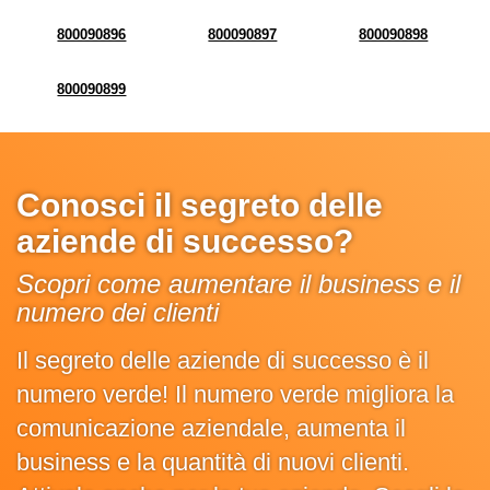
800090896
800090897
800090898
800090899
Conosci il segreto delle
aziende di successo?
Scopri come aumentare il business e il
numero dei clienti
Il segreto delle aziende di successo è il
numero verde! Il numero verde migliora la
comunicazione aziendale, aumenta il
business e la quantità di nuovi clienti.