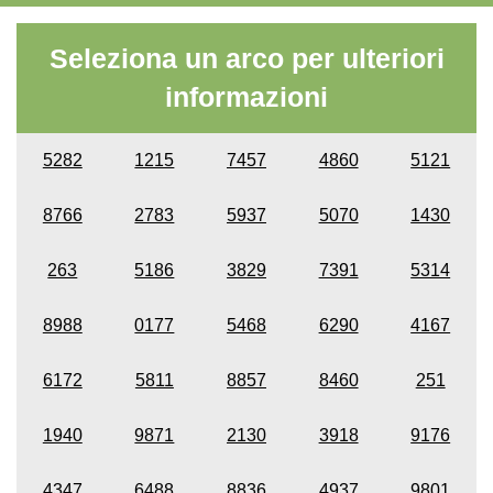
Seleziona un arco per ulteriori
informazioni
5282
1215
7457
4860
5121
8766
2783
5937
5070
1430
263
5186
3829
7391
5314
8988
0177
5468
6290
4167
6172
5811
8857
8460
251
1940
9871
2130
3918
9176
4347
6488
8836
4937
9801