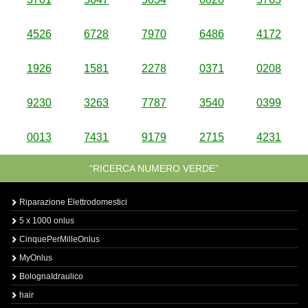
4526
6728
7970
6486
4172
1926
1581
2278
0371
0208
9230
3263
7787
3540
0399
0013
7431
9179
2715
4231
“RICERCA NUMERO VERDE”
Riparazione Elettrodomestici
5 x 1000 onlus
CinquePerMilleOnlus
MyOnlus
BolognaIdraulico
hair