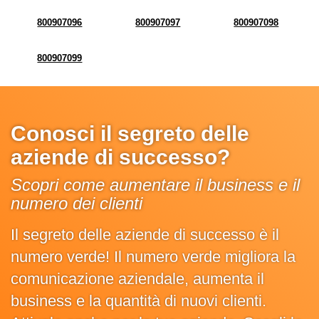
800907096
800907097
800907098
800907099
Conosci il segreto delle
aziende di successo?
Scopri come aumentare il business e il
numero dei clienti
Il segreto delle aziende di successo è il
numero verde! Il numero verde migliora la
comunicazione aziendale, aumenta il
business e la quantità di nuovi clienti.