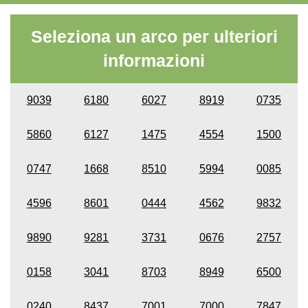
Seleziona un arco per ulteriori
informazioni
9039
6180
6027
8919
0735
5860
6127
1475
4554
1500
0747
1668
8510
5994
0085
4596
8601
0444
4562
9832
9890
9281
3731
0676
2757
0158
3041
8703
8949
6500
0240
8437
7001
7000
7847