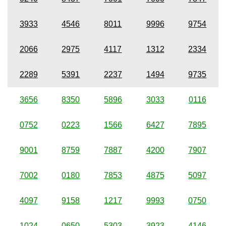
3933
4546
8011
9996
9754
2066
2975
4117
1312
2334
2289
5391
2237
1494
9735
3656
8350
5896
3033
0116
0752
0223
1566
6427
7895
9001
8759
7887
4200
7907
7002
0180
7853
4875
5097
4097
9158
1217
9993
0750
1024
0650
5303
3923
4146