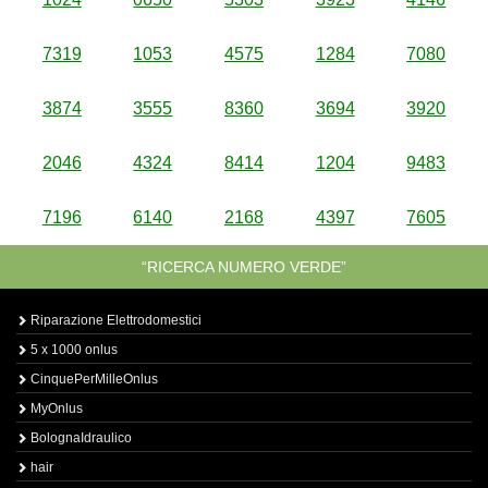
7319
1053
4575
1284
7080
3874
3555
8360
3694
3920
2046
4324
8414
1204
9483
7196
6140
2168
4397
7605
“RICERCA NUMERO VERDE”
Riparazione Elettrodomestici
5 x 1000 onlus
CinquePerMilleOnlus
MyOnlus
BolognaIdraulico
hair