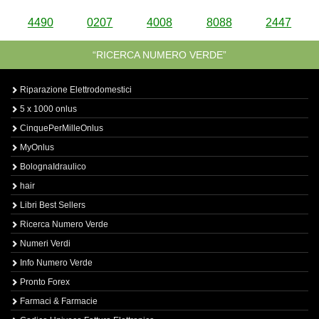
4490
0207
4008
8088
2447
“RICERCA NUMERO VERDE”
Riparazione Elettrodomestici
5 x 1000 onlus
CinquePerMilleOnlus
MyOnlus
BolognaIdraulico
hair
Libri Best Sellers
Ricerca Numero Verde
Numeri Verdi
Info Numero Verde
Pronto Forex
Farmaci & Farmacie