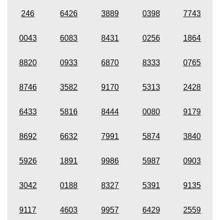
246
6426
3889
0398
7743
0043
6083
8431
0256
1864
8820
0933
6870
8333
0765
8746
3582
9170
5313
2428
6433
5816
8444
0080
9179
8692
6632
7991
5874
3840
5926
1891
9986
5987
0903
3042
0188
8327
5391
9135
9117
4603
9957
6429
2559