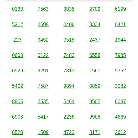
0133
7563
3836
2709
6199
5212
2699
0406
8334
0421
223
9452
0518
2437
1944
0608
0122
7483
6558
7985
6529
9291
7313
1561
5352
5402
7587
9894
0859
3032
8905
2535
5464
9505
6087
6908
5417
2236
9908
4669
8520
1509
4722
8171
2612