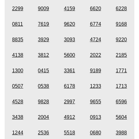
2299
9009
4159
6620
6228
0811
7619
9620
6774
9168
8835
3929
3093
4724
9220
4138
3812
5600
2022
2185
1300
0415
3361
9189
1771
0507
0538
6178
1233
1713
4528
9828
2997
9655
6596
3438
2004
4912
0913
5604
1244
2536
5518
0680
3988