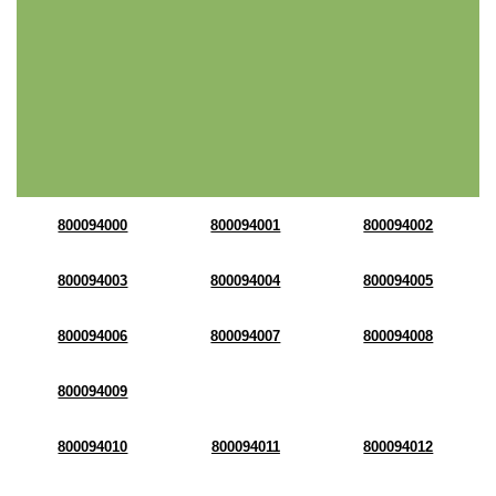
800094000
800094001
800094002
800094003
800094004
800094005
800094006
800094007
800094008
800094009
800094010
800094011
800094012