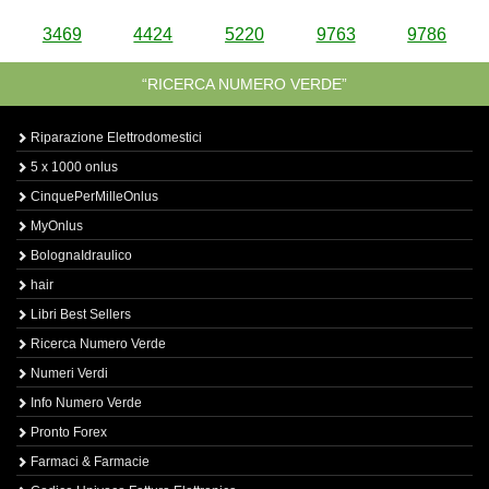
3469
4424
5220
9763
9786
“RICERCA NUMERO VERDE”
Riparazione Elettrodomestici
5 x 1000 onlus
CinquePerMilleOnlus
MyOnlus
BolognaIdraulico
hair
Libri Best Sellers
Ricerca Numero Verde
Numeri Verdi
Info Numero Verde
Pronto Forex
Farmaci & Farmacie