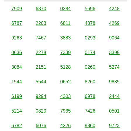
7909
6870
0284
5696
4248
6787
2203
6811
4378
4269
9263
7467
3883
0293
9064
0636
2278
7339
0174
3399
3084
2151
5128
0260
5274
1544
5544
0652
8260
9885
6199
9294
4303
6978
2444
5214
0820
7935
7426
0501
6782
6076
4226
9860
9723