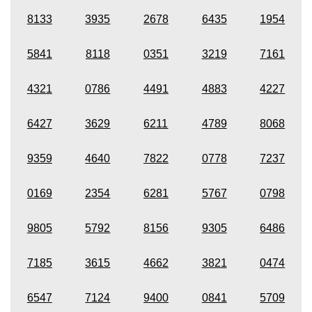
8133
3935
2678
6435
1954
5841
8118
0351
3219
7161
4321
0786
4491
4883
4227
6427
3629
6211
4789
8068
9359
4640
7822
0778
7237
0169
2354
6281
5767
0798
9805
5792
8156
9305
6486
7185
3615
4662
3821
0474
6547
7124
9400
0841
5709