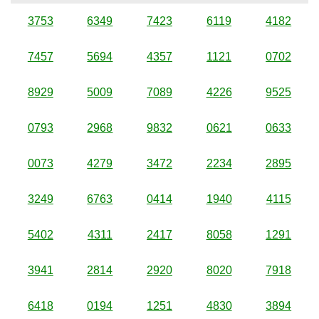
3753
6349
7423
6119
4182
7457
5694
4357
1121
0702
8929
5009
7089
4226
9525
0793
2968
9832
0621
0633
0073
4279
3472
2234
2895
3249
6763
0414
1940
4115
5402
4311
2417
8058
1291
3941
2814
2920
8020
7918
6418
0194
1251
4830
3894