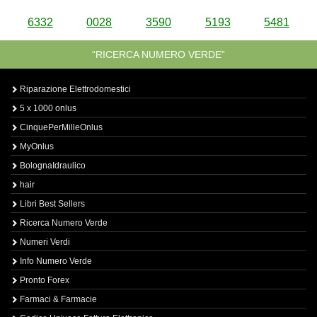
6332
0028
3590
5193
5481
“RICERCA NUMERO VERDE”
Riparazione Elettrodomestici
5 x 1000 onlus
CinquePerMilleOnlus
MyOnlus
BolognaIdraulico
hair
Libri Best Sellers
Ricerca Numero Verde
Numeri Verdi
Info Numero Verde
Pronto Forex
Farmaci & Farmacie