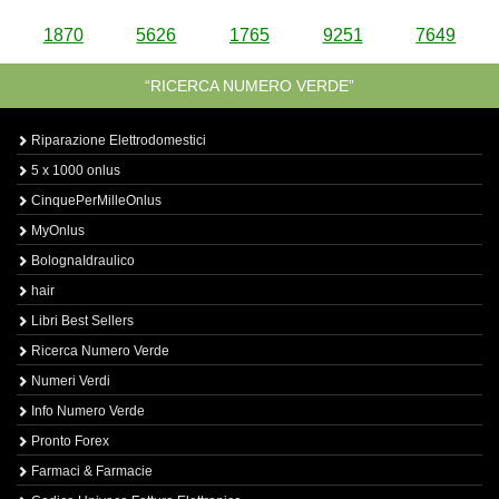
1870
5626
1765
9251
7649
“RICERCA NUMERO VERDE”
Riparazione Elettrodomestici
5 x 1000 onlus
CinquePerMilleOnlus
MyOnlus
BolognaIdraulico
hair
Libri Best Sellers
Ricerca Numero Verde
Numeri Verdi
Info Numero Verde
Pronto Forex
Farmaci & Farmacie