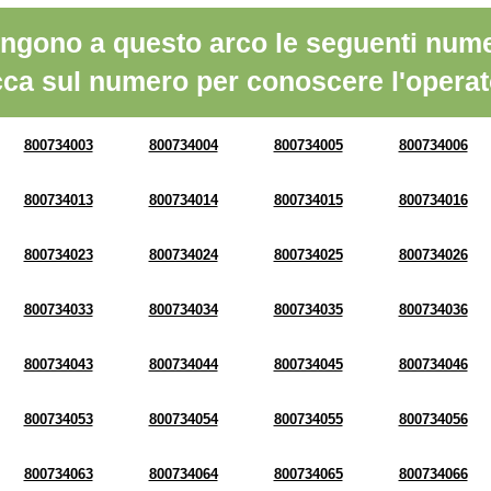
ngono a questo arco le seguenti nume
cca sul numero per conoscere l'operat
800734003
800734004
800734005
800734006
800734013
800734014
800734015
800734016
800734023
800734024
800734025
800734026
800734033
800734034
800734035
800734036
800734043
800734044
800734045
800734046
800734053
800734054
800734055
800734056
800734063
800734064
800734065
800734066