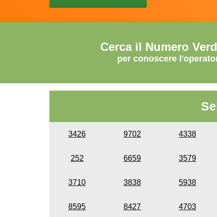
Cerca il Numero Ver
per conoscere l'operato
Se
3426
9702
4338
252
6659
3579
3710
3838
5938
8595
8427
4703