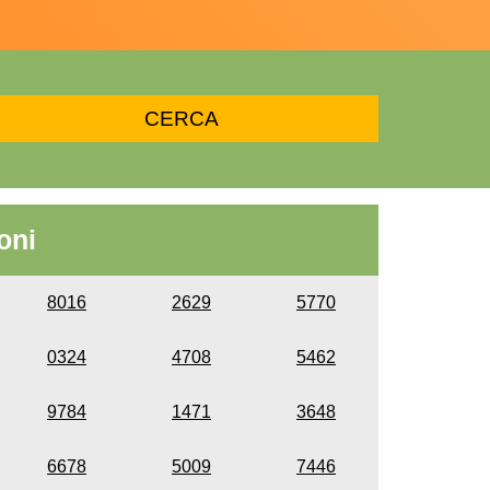
oni
8016
2629
5770
0324
4708
5462
9784
1471
3648
6678
5009
7446