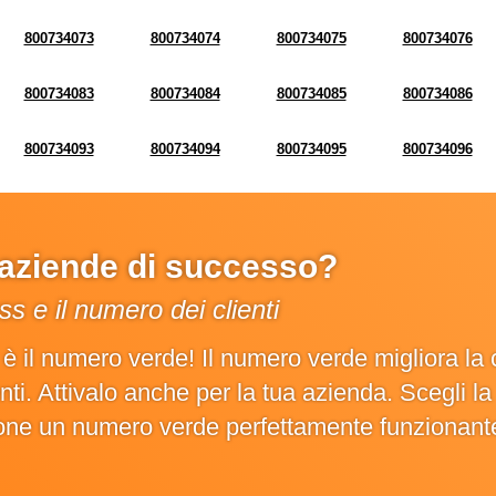
800734073
800734074
800734075
800734076
800734083
800734084
800734085
800734086
800734093
800734094
800734095
800734096
e aziende di successo?
s e il numero dei clienti
o è il numero verde! Il numero verde migliora 
ienti. Attivalo anche per la tua azienda. Scegli 
ione un numero verde perfettamente funzionant