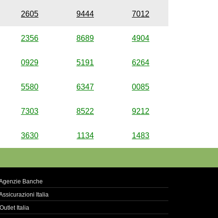
2605
9444
7012
2356
8689
4904
0929
5191
6264
5580
6347
0085
7303
8522
9212
3630
1134
1483
Agenzie Banche
Assicurazioni Italia
Outlet Italia