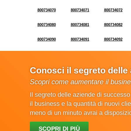
800734070
800734071
800734072
800734080
800734081
800734082
800734090
800734091
800734092
Conosci il segreto dell
Scopri come aumentare il busines
Il segreto delle aziende di success
il business e la quantità di nuovi cl
meno di un minuto avrai a disposiz
SCOPRI DI PIÙ