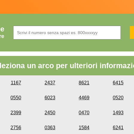
de
re
leziona un arco per ulteriori informazi
1167
2437
8621
6415
0550
6023
4469
0520
2399
2450
0470
1493
2756
0363
1584
6241