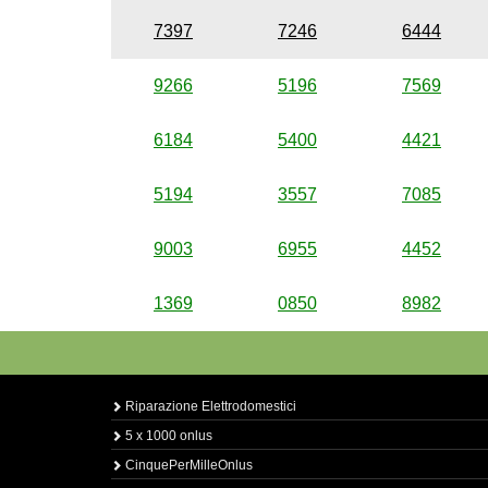
7397
7246
6444
9266
5196
7569
6184
5400
4421
5194
3557
7085
9003
6955
4452
1369
0850
8982
Riparazione Elettrodomestici
5 x 1000 onlus
CinquePerMilleOnlus