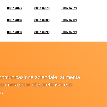
800734077
800734078
800734079
800734087
800734088
800734089
800734097
800734098
800734099
la comunicazione aziendale, aumenta
la numerazione che preferisci e in
e.