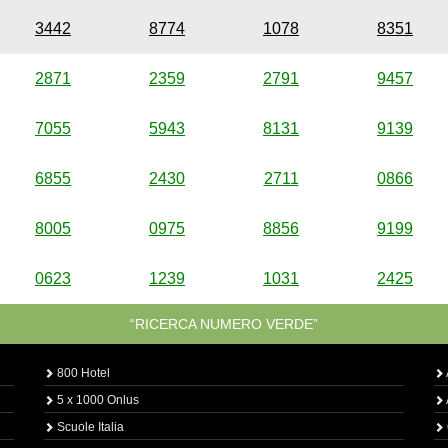
3442
8774
1078
8351
2871
2359
2791
9457
7055
5943
8131
9139
6855
2430
2711
0866
8005
0975
8856
9199
0623
1239
1031
2425
“RICERCA NUMERO VERDE”
800 Hotel
5 x 1000 Onlus
Scuole Italia