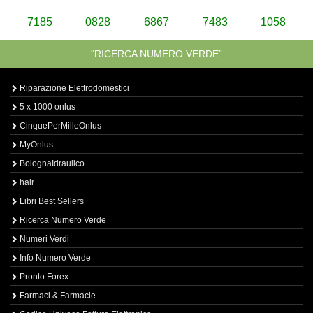
7185
0828
6867
7483
1058
“RICERCA NUMERO VERDE”
Riparazione Elettrodomestici
5 x 1000 onlus
CinquePerMilleOnlus
MyOnlus
BolognaIdraulico
hair
Libri Best Sellers
Ricerca Numero Verde
Numeri Verdi
Info Numero Verde
Pronto Forex
Farmaci & Farmacie