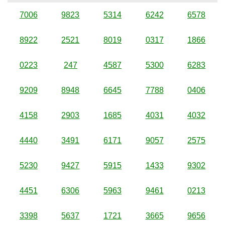
7006
9823
5314
6242
6578
8922
2521
8019
0317
1866
0223
247
4587
5300
6283
9209
8948
6645
7788
0406
4158
2903
1685
4031
4032
4440
3491
6171
9057
2575
5230
9427
5915
1433
9302
4451
6306
5963
9461
0213
3398
5637
1721
3665
9656