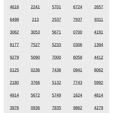
4616
2241
5701
6724
2657
6498
213
2537
7937
9311
3062
3053
5671
0700
4191
9177
7527
5233
0306
1394
9279
5090
7000
6058
4412
0125
0236
7436
0941
8062
2180
3766
5132
7743
5992
4914
5672
5749
1624
4814
3976
0936
7835
9862
4279