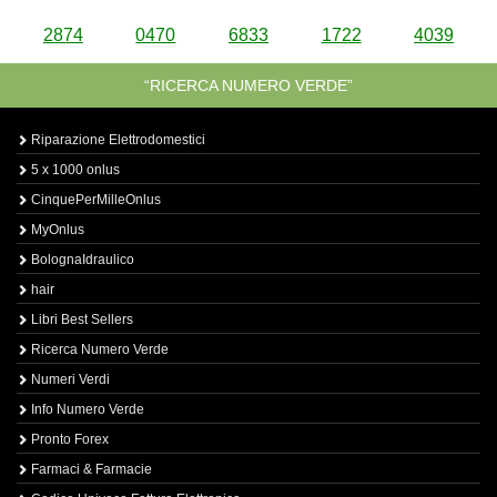
2874
0470
6833
1722
4039
“RICERCA NUMERO VERDE”
Riparazione Elettrodomestici
5 x 1000 onlus
CinquePerMilleOnlus
MyOnlus
BolognaIdraulico
hair
Libri Best Sellers
Ricerca Numero Verde
Numeri Verdi
Info Numero Verde
Pronto Forex
Farmaci & Farmacie