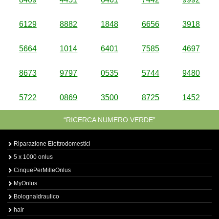
6129
8882
1848
6656
3918
5664
1014
6401
7585
4697
8673
9797
0535
5744
9480
5722
0869
3500
8725
1452
“RICERCA NUMERO VERDE”
Riparazione Elettrodomestici
5 x 1000 onlus
CinquePerMilleOnlus
MyOnlus
BolognaIdraulico
hair