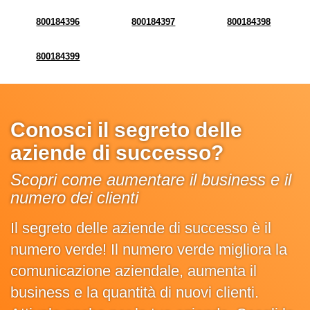
800184396
800184397
800184398
800184399
Conosci il segreto delle
aziende di successo?
Scopri come aumentare il business e il
numero dei clienti
Il segreto delle aziende di successo è il
numero verde! Il numero verde migliora la
comunicazione aziendale, aumenta il
business e la quantità di nuovi clienti.