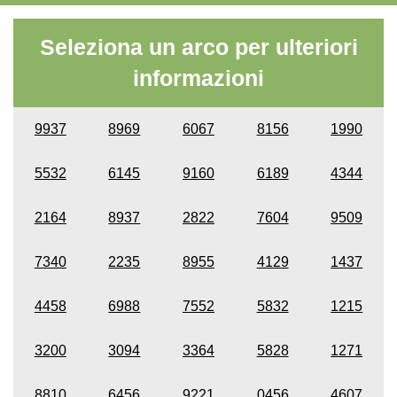
Seleziona un arco per ulteriori
informazioni
9937
8969
6067
8156
1990
5532
6145
9160
6189
4344
2164
8937
2822
7604
9509
7340
2235
8955
4129
1437
4458
6988
7552
5832
1215
3200
3094
3364
5828
1271
8810
6456
9221
0456
4607