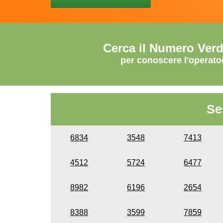
Cerca il Numero Ver
per conoscere l'operato
Se
6834
3548
7413
4512
5724
6477
8982
6196
2654
8388
3599
7859