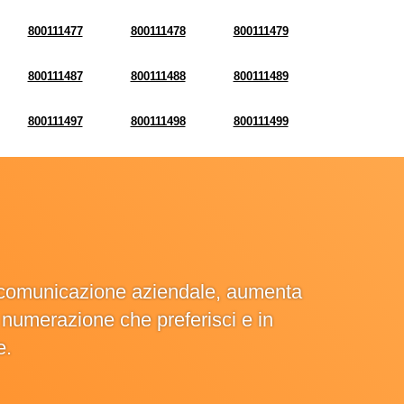
800111477
800111478
800111479
800111487
800111488
800111489
800111497
800111498
800111499
la comunicazione aziendale, aumenta
la numerazione che preferisci e in
e.