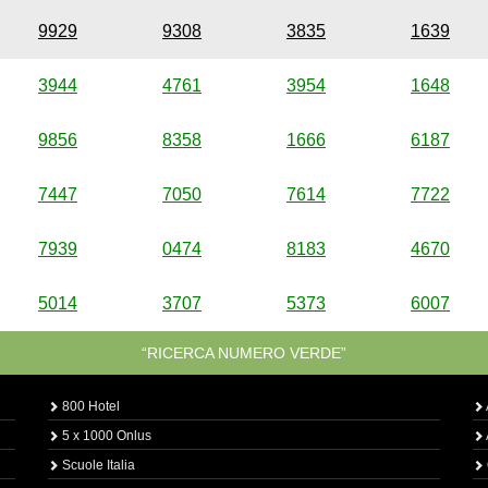
9929
9308
3835
1639
3944
4761
3954
1648
9856
8358
1666
6187
7447
7050
7614
7722
7939
0474
8183
4670
5014
3707
5373
6007
“RICERCA NUMERO VERDE”
800 Hotel
5 x 1000 Onlus
Scuole Italia