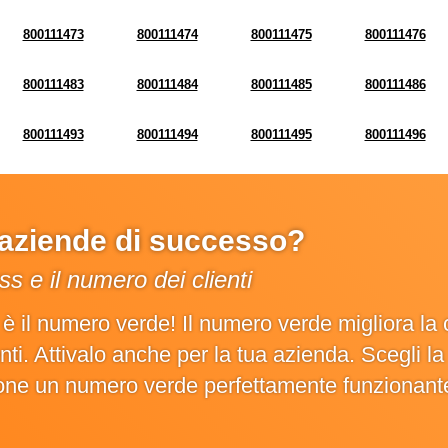
800111473
800111474
800111475
800111476
800111483
800111484
800111485
800111486
800111493
800111494
800111495
800111496
e aziende di successo?
s e il numero dei clienti
o è il numero verde! Il numero verde migliora 
ienti. Attivalo anche per la tua azienda. Scegli 
ione un numero verde perfettamente funzionant