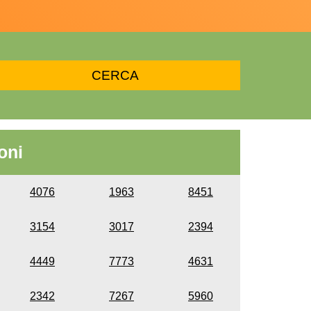
oni
4076
1963
8451
3154
3017
2394
4449
7773
4631
2342
7267
5960