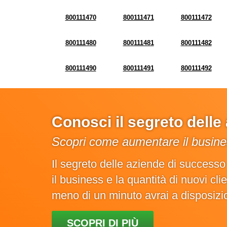
800111470
800111471
800111472
800111480
800111481
800111482
800111490
800111491
800111492
Conosci il segreto dell
Scopri come aumentare il busines
Il segreto delle aziende di success
il business e la quantità di nuovi cl
meno di un minuto avrai a disposiz
SCOPRI DI PIÙ