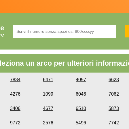
de
re
leziona un arco per ulteriori informazi
7834
6471
4097
6623
4276
1099
6046
7062
3406
4677
6510
5873
9772
2576
5496
7742