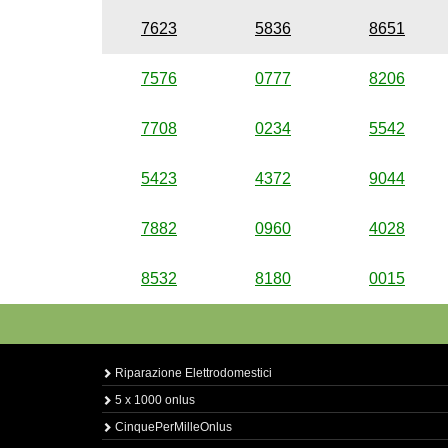
7623
5836
8651
7576
0777
8206
7708
0234
5542
5423
4372
9044
7882
0960
4028
8532
8180
0015
Riparazione Elettrodomestici
5 x 1000 onlus
CinquePerMilleOnlus