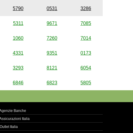
5790
0531
3286
5311
9671
7085
1060
7260
7014
4331
9351
0173
3293
8121
6054
6846
6823
5805
Agenzie Banche
Assicurazioni Italia
Outlet Italia