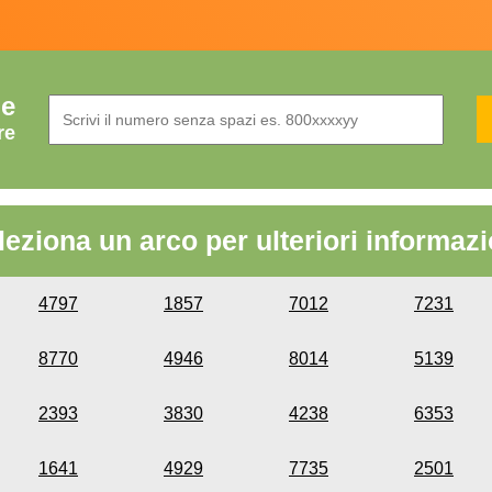
de
re
leziona un arco per ulteriori informazi
4797
1857
7012
7231
8770
4946
8014
5139
2393
3830
4238
6353
1641
4929
7735
2501