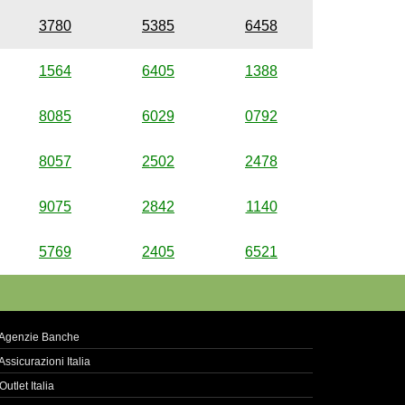
3780
5385
6458
1564
6405
1388
8085
6029
0792
8057
2502
2478
9075
2842
1140
5769
2405
6521
Agenzie Banche
Assicurazioni Italia
Outlet Italia