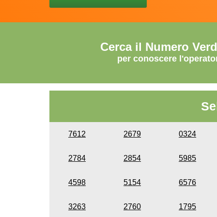
Cerca il Numero Ver
per conoscere l'operato
Se
7612
2679
0324
2784
2854
5985
4598
5154
6576
3263
2760
1795