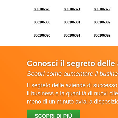
800106370
800106371
800106372
800106380
800106381
800106382
800106390
800106391
800106392
Conosci il segreto dell
Scopri come aumentare il busines
Il segreto delle aziende di success
il business e la quantità di nuovi cl
meno di un minuto avrai a disposiz
SCOPRI DI PIÙ