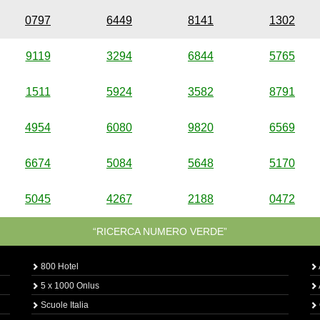
0797
6449
8141
1302
9119
3294
6844
5765
1511
5924
3582
8791
4954
6080
9820
6569
6674
5084
5648
5170
5045
4267
2188
0472
“RICERCA NUMERO VERDE”
800 Hotel
5 x 1000 Onlus
Scuole Italia