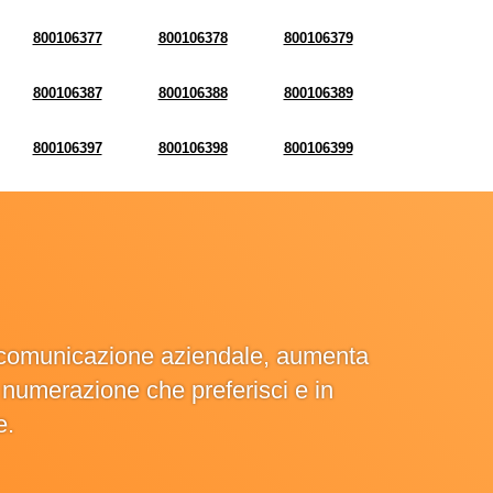
800106377
800106378
800106379
800106387
800106388
800106389
800106397
800106398
800106399
la comunicazione aziendale, aumenta
la numerazione che preferisci e in
e.