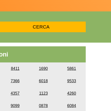
oni
8411
1690
5861
7366
6018
9533
4357
1123
4260
9099
0878
6084