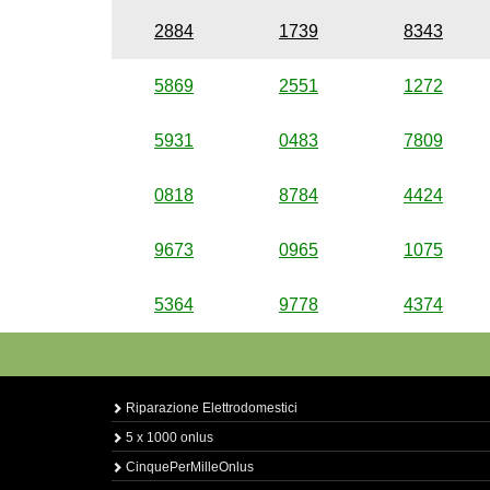
2884
1739
8343
5869
2551
1272
5931
0483
7809
0818
8784
4424
9673
0965
1075
5364
9778
4374
Riparazione Elettrodomestici
5 x 1000 onlus
CinquePerMilleOnlus