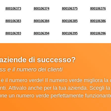
800106373
800106374
800106375
800106376
800106383
800106384
800106385
800106386
800106393
800106394
800106395
800106396
e aziende di successo?
s e il numero dei clienti
o è il numero verde! Il numero verde migliora 
ienti. Attivalo anche per la tua azienda. Scegli 
ione un numero verde perfettamente funzionant