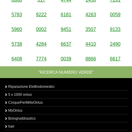
5783
9222
6181
4263
0059
5960
0002
9451
3507
9133
5738
4284
6637
4410
2490
6408
7774
0039
8866
6617
“RICERCA NUMERO VERDE”
Riparazione Elettrodomestici
5 x 1000 onlus
CinquePerMilleOnlus
MyOnlus
BolognaIdraulico
hair