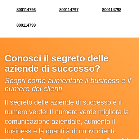
800114796
800114797
800114798
800114799
Conosci il segreto delle
aziende di successo?
Scopri come aumentare il business e il
numero dei clienti
Il segreto delle aziende di successo è il
numero verde! Il numero verde migliora la
comunicazione aziendale, aumenta il
business e la quantità di nuovi clienti.