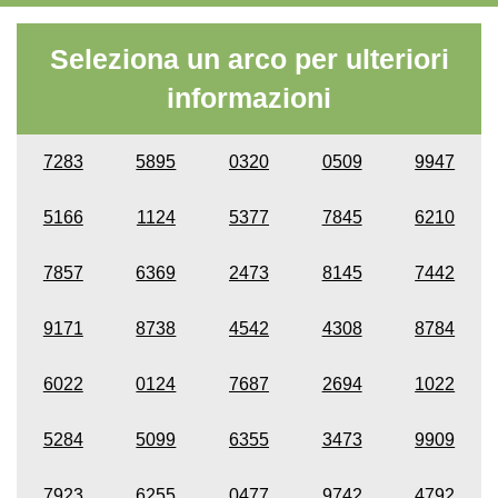
Seleziona un arco per ulteriori
informazioni
7283
5895
0320
0509
9947
5166
1124
5377
7845
6210
7857
6369
2473
8145
7442
9171
8738
4542
4308
8784
6022
0124
7687
2694
1022
5284
5099
6355
3473
9909
7923
6255
0477
9742
4792